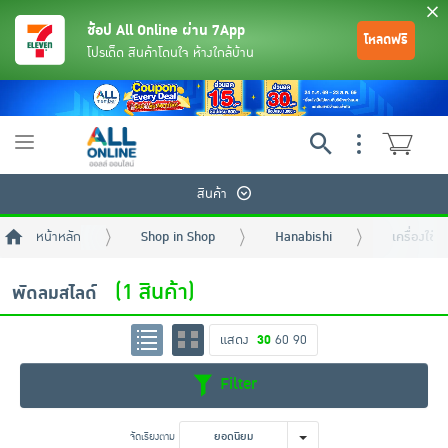
ช้อป All Online ผ่าน 7App
โหลดฟรี
โปรเด็ด สินค้าโดนใจ ห้างใกล้บ้าน
Toggle
navigation
สินค้า
หน้าหลัก
Shop in Shop
Hanabishi
เครื่องใช้
(1 สินค้า)
พัดลมสไลด์
แสดง
30
60
90
ย้อนกลับ
ย้อนกลับ
ย้อนกลับ
ย้อนกลับ
ย้อนกลับ
ย้อนกลับ
ย้อนกลับ
ย้อนกลับ
ย้อนกลับ
ย้อนกลับ
ย้อนกลับ
Filter
เครื่องดื่มและผงชงดื่ม
มือถือ
พระเครื่อง test pop
จัดเรียงตาม
ยอดนิยม