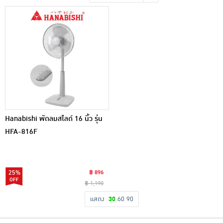
เครื่องปรุงรสและของแห้ง
ขนมขบเคี้ยว และช็อคโกแลต
อาหารสด ผัก ผลไม้และเบเกอรี่
Hanabishi พัดลมสไลด์ 16 นิ้ว รุ่น
HFA-816F
25%
฿ 896
฿ 1,190
แสดง
30
60
90