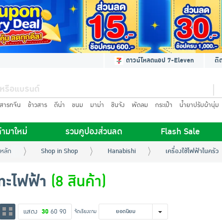
ดาวน์โหลดแอป 7-Eleven
ติ
นสารทจีน
ข้าวสาร
ดีน่า
ขนม
มาม่า
ชินจัง
พัดลม
กระเป๋า
น้ำยาปรับผ้านุ่ม
้ามาใหม่
รวมคูปองส่วนลด
Flash Sale
หลัก
Shop in Shop
Hanabishi
เครื่องใช้ไฟฟ้าในครัว
ทะไฟฟ้า
(8 สินค้า)
แสดง
30
60
90
จัดเรียงตาม
ยอดนิยม