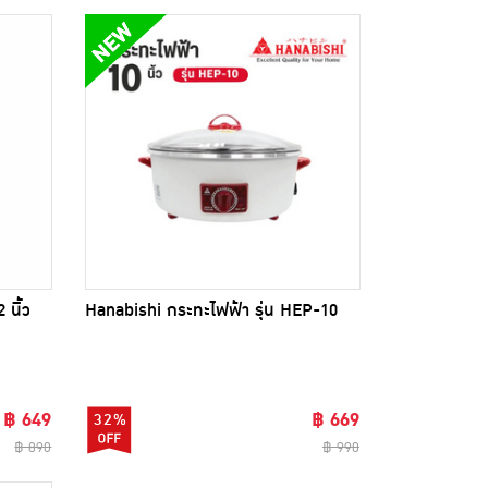
นิ้ว
Hanabishi กระทะไฟฟ้า รุ่น HEP-10
฿ 649
฿ 669
32%
฿ 890
฿ 990