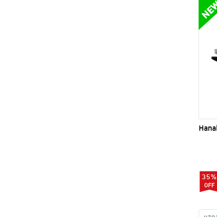
Hanab
35%