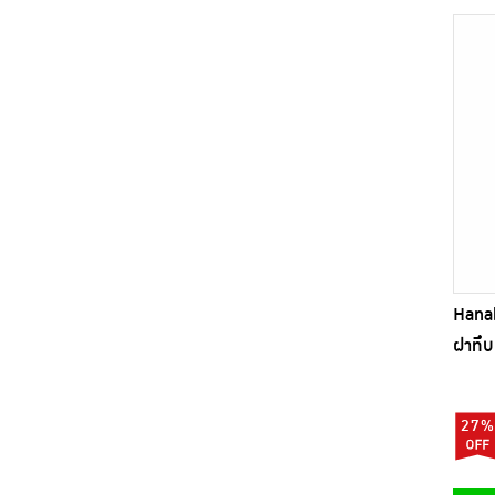
Hana
ฝาทึบ
27%