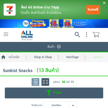
ช้อป All Online ผ่าน 7App
โหลดฟรี
โปรเด็ด สินค้าโดนใจ ห้างใกล้บ้าน
Toggle
navigation
สินค้า
หน้าหลัก
Shop in Shop
HeriTage
Sunkist S
(13 สินค้า)
Sunkist Snacks
แสดง
30
60
90
ย้อนกลับ
ย้อนกลับ
ย้อนกลับ
ย้อนกลับ
ย้อนกลับ
ย้อนกลับ
ย้อนกลับ
ย้อนกลับ
ย้อนกลับ
ย้อนกลับ
ย้อนกลับ
Filter
เครื่องดื่มและผงชงดื่ม
มือถือ
พระเครื่อง test pop
จัดเรียงตาม
ยอดนิยม