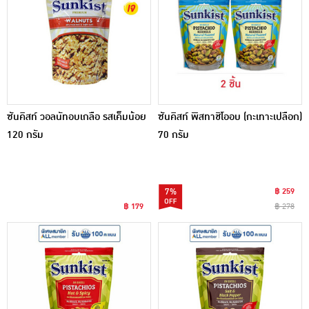
ซันคิสท์ วอลนัทอบเกลือ รสเค็มน้อย
ซันคิสท์ พิสทาชิโออบ (กะเทาะเปลือก)
120 กรัม
70 กรัม
7%
฿ 259
฿ 179
฿ 278