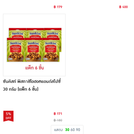
฿ 179
฿ 400
ซันคิสท์ พิสทาชิโอฮอตแอนด์สไปซี่
30 กรัม (แพ็ก 6 ชิ้น)
5%
฿ 171
฿ 180
แสดง
30
60
90