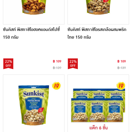
ซันคิสท์ พิสทาชิโอฮอตแอนด์สไปซี่
ซันคิสท์ พิสทาชิโอรสเกลือผสมพริก
150 กรัม
ไทย 150 กรัม
22%
฿ 109
22%
฿ 109
฿ 139
฿ 139