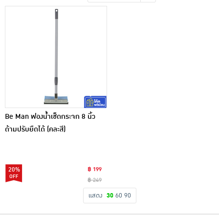
เครื่องปรุงรสและของแห้ง
ขนมขบเคี้ยว และช็อคโกแลต
อาหารสด ผัก ผลไม้และเบเกอรี่
Be Man ฟองน้ำเช็ดกระจก 8 นิ้ว
ด้ามปรับยืดได้ (คละสี)
20%
฿ 199
฿ 249
แสดง
30
60
90