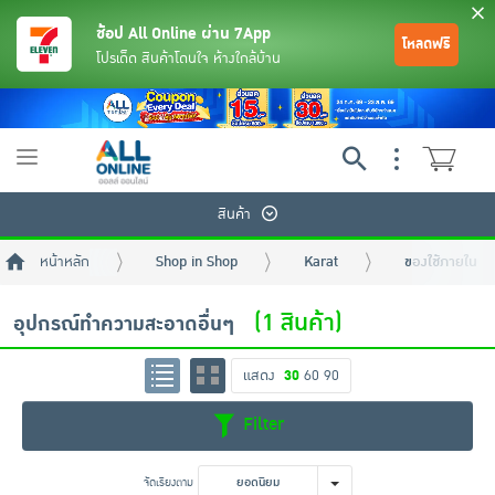
ช้อป All Online ผ่าน 7App
โหลดฟรี
โปรเด็ด สินค้าโดนใจ ห้างใกล้บ้าน
Toggle
navigation
สินค้า
หน้าหลัก
Shop in Shop
Karat
ของใช้ภายในบ้
(1 สินค้า)
อุปกรณ์ทำความสะอาดอื่นๆ
แสดง
30
60
90
ย้อนกลับ
ย้อนกลับ
ย้อนกลับ
ย้อนกลับ
ย้อนกลับ
ย้อนกลับ
ย้อนกลับ
ย้อนกลับ
ย้อนกลับ
ย้อนกลับ
ย้อนกลับ
Filter
เครื่องดื่มและผงชงดื่ม
มือถือ
พระเครื่อง test pop
จัดเรียงตาม
ยอดนิยม