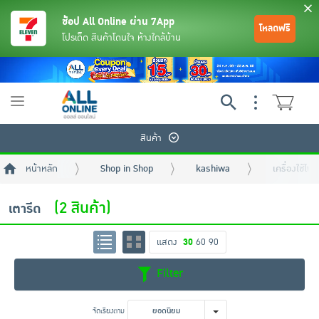
ช้อป All Online ผ่าน 7App
โหลดฟรี
โปรเด็ด สินค้าโดนใจ ห้างใกล้บ้าน
Toggle
navigation
สินค้า
หน้าหลัก
Shop in Shop
kashiwa
เครื่องใช้ไฟ
(2 สินค้า)
เตารีด
แสดง
30
60
90
ย้อนกลับ
ย้อนกลับ
ย้อนกลับ
ย้อนกลับ
ย้อนกลับ
ย้อนกลับ
ย้อนกลับ
ย้อนกลับ
ย้อนกลับ
ย้อนกลับ
ย้อนกลับ
Filter
เครื่องดื่มและผงชงดื่ม
มือถือ
พระเครื่อง test pop
จัดเรียงตาม
ยอดนิยม