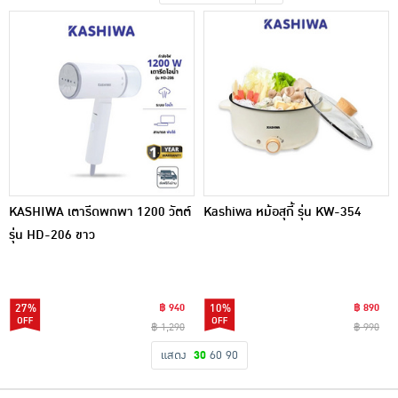
เครื่องปรุงรสและของแห้ง
ขนมขบเคี้ยว และช็อคโกแลต
อาหารสด ผัก ผลไม้และเบเกอรี่
KASHIWA เตารีดพกพา 1200 วัตต์
Kashiwa หม้อสุกี้ รุ่น KW-354
รุ่น HD-206 ขาว
27%
฿ 940
10%
฿ 890
฿ 1,290
฿ 990
แสดง
30
60
90