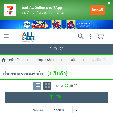
ช้อป All Online ผ่าน 7App
โหลดฟรี
โปรเด็ด สินค้าโดนใจ ห้างใกล้บ้าน
Toggle
navigation
สินค้า
หน้าหลัก
Shop in Shop
Lalio
ดูแลผิวหน้า
(1 สินค้า)
ทำความสะอาดผิวหน้า
แสดง
30
60
90
ย้อนกลับ
ย้อนกลับ
ย้อนกลับ
ย้อนกลับ
ย้อนกลับ
ย้อนกลับ
ย้อนกลับ
ย้อนกลับ
ย้อนกลับ
ย้อนกลับ
ย้อนกลับ
Filter
เครื่องดื่มและผงชงดื่ม
มือถือ
พระเครื่อง test pop
จัดเรียงตาม
ยอดนิยม