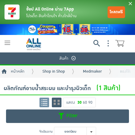
ช้อป All Online ผ่าน 7App
โหลดฟรี
โปรเด็ด สินค้าโดนใจ ห้างใกล้บ้าน
Toggle
navigation
สินค้า
หน้าหลัก
Shop in Shop
Medmaker
ของใช้สำห
(1 สินค้า)
ผลิตภัณฑ์อาบน้ำสระผม และบำรุงผิวเด็ก
แสดง
30
60
90
ย้อนกลับ
ย้อนกลับ
ย้อนกลับ
ย้อนกลับ
ย้อนกลับ
ย้อนกลับ
ย้อนกลับ
ย้อนกลับ
ย้อนกลับ
ย้อนกลับ
ย้อนกลับ
Filter
เครื่องดื่มและผงชงดื่ม
มือถือ
พระเครื่อง test pop
จัดเรียงตาม
ยอดนิยม