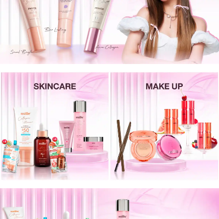
เครื่องปรุงรสและของแห้ง
ขนมขบเคี้ยว และช็อคโกแลต
อาหารสด ผัก ผลไม้และเบเกอรี่