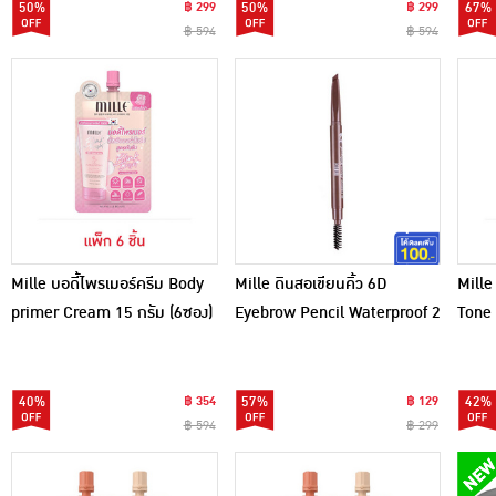
50%
฿ 299
50%
฿ 299
67%
฿ 594
฿ 594
Mille บอดี้ไพรเมอร์ครีม Body
Mille ดินสอเขียนคิ้ว 6D
Mille
primer Cream 15 กรัม (6ซอง)
Eyebrow Pencil Waterproof 2
Tone 
กรัม #02 Dark Brown
SPF5
(6ซอง
40%
฿ 354
57%
฿ 129
42%
฿ 594
฿ 299