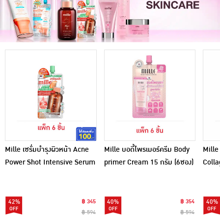
Mille เซรั่มบำรุงผิวหน้า Acne
Mille บอดี้ไพรเมอร์ครีม Body
Mille
Power Shot Intensive Serum
primer Cream 15 กรัม (6ซอง)
Colla
10 มล. (แพ็ก 6 ชิ้น)
Wate
PA+++
42%
฿ 345
40%
฿ 354
40%
฿ 594
฿ 594