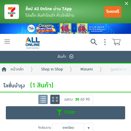
ช้อป All Online ผ่าน 7App
โหลดฟรี
โปรเด็ด สินค้าโดนใจ ห้างใกล้บ้าน
Toggle
navigation
สินค้า
หน้าหลัก
Shop in Shop
Mizumi
ดูแลผิวกาย 
(1 สินค้า)
โลชั่นบำรุง
แสดง
30
60
90
ย้อนกลับ
ย้อนกลับ
ย้อนกลับ
ย้อนกลับ
ย้อนกลับ
ย้อนกลับ
ย้อนกลับ
ย้อนกลับ
ย้อนกลับ
ย้อนกลับ
ย้อนกลับ
Filter
เครื่องดื่มและผงชงดื่ม
มือถือ
พระเครื่อง test pop
จัดเรียงตาม
ยอดนิยม