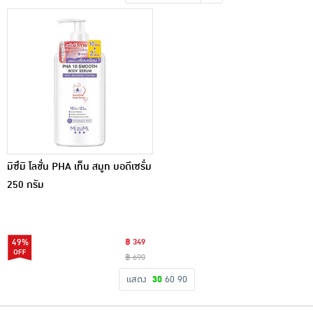
เครื่องปรุงรสและของแห้ง
ขนมขบเคี้ยว และช็อคโกแลต
อาหารสด ผัก ผลไม้และเบเกอรี่
มิซึมิ โลชั่น PHA เท็น สมูท บอดีเซรั่ม
250 กรัม
49%
฿ 349
฿ 690
แสดง
30
60
90