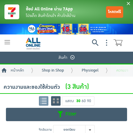
ช้อป All Online ผ่าน 7App
โหลดฟรี
โปรเด็ด สินค้าโดนใจ ห้างใกล้บ้าน
Toggle
navigation
สินค้า
หน้าหลัก
Shop in Shop
Physiogel
ความงามแล
(3 สินค้า)
ความงามและของใช้ส่วนตัว
แสดง
30
60
90
ย้อนกลับ
ย้อนกลับ
ย้อนกลับ
ย้อนกลับ
ย้อนกลับ
ย้อนกลับ
ย้อนกลับ
ย้อนกลับ
ย้อนกลับ
ย้อนกลับ
ย้อนกลับ
Filter
เครื่องดื่มและผงชงดื่ม
มือถือ
พระเครื่อง test pop
จัดเรียงตาม
ยอดนิยม