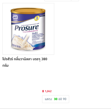
เครื่องปรุงรสและของแห้ง
ขนมขบเคี้ยว และช็อคโกแลต
อาหารสด ผัก ผลไม้และเบเกอรี่
โปรชัวร์ กลิ่นวานิลลา บรรจุ 380
กรัม
฿ 1,042
แสดง
30
60
90