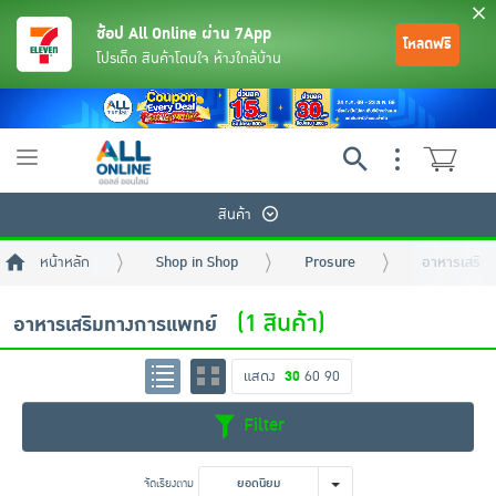
ช้อป All Online ผ่าน 7App
โหลดฟรี
โปรเด็ด สินค้าโดนใจ ห้างใกล้บ้าน
Toggle
navigation
สินค้า
หน้าหลัก
Shop in Shop
Prosure
อาหารเสริม
(1 สินค้า)
อาหารเสริมทางการแพทย์
แสดง
30
60
90
ย้อนกลับ
ย้อนกลับ
ย้อนกลับ
ย้อนกลับ
ย้อนกลับ
ย้อนกลับ
ย้อนกลับ
ย้อนกลับ
ย้อนกลับ
ย้อนกลับ
ย้อนกลับ
Filter
เครื่องดื่มและผงชงดื่ม
มือถือ
พระเครื่อง test pop
จัดเรียงตาม
ยอดนิยม