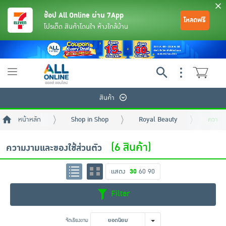
ช้อป All Online ผ่าน 7App
โหลดฟรี
โปรเด็ด สินค้าโดนใจ ห้างใกล้บ้าน
Toggle
navigation
สินค้า
หน้าหลัก
Shop in Shop
Royal Beauty
ความงา
(6 สินค้า)
ความงามและของใช้ส่วนตัว
แสดง
30
60
90
ย้อนกลับ
ย้อนกลับ
ย้อนกลับ
ย้อนกลับ
ย้อนกลับ
ย้อนกลับ
ย้อนกลับ
ย้อนกลับ
ย้อนกลับ
ย้อนกลับ
ย้อนกลับ
Filter
เครื่องดื่มและผงชงดื่ม
มือถือ
พระเครื่อง test pop
จัดเรียงตาม
ยอดนิยม