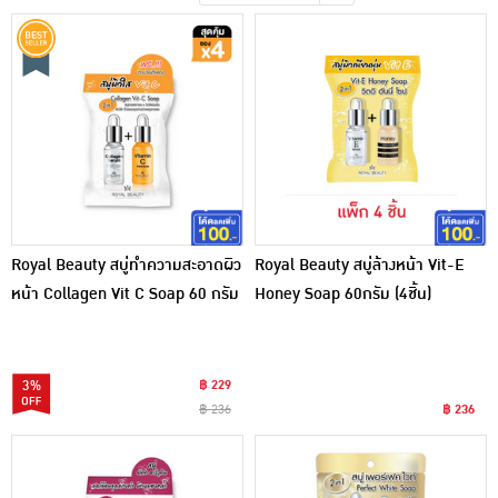
เครื่องปรุงรสและของแห้ง
ขนมขบเคี้ยว และช็อคโกแลต
อาหารสด ผัก ผลไม้และเบเกอรี่
Royal Beauty สบู่ทำความสะอาดผิว
Royal Beauty สบู่ล้างหน้า Vit-E
หน้า Collagen Vit C Soap 60 กรัม
Honey Soap 60กรัม (4ชิ้น)
(แพ็ก 4 ชิ้น)
3%
฿ 229
฿ 236
฿ 236