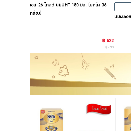
เอส-26 โกลด์ นมUHT 180 มล. (ยกลัง 36
กล่อง)
นมผงเอส
฿ 522
฿ 693