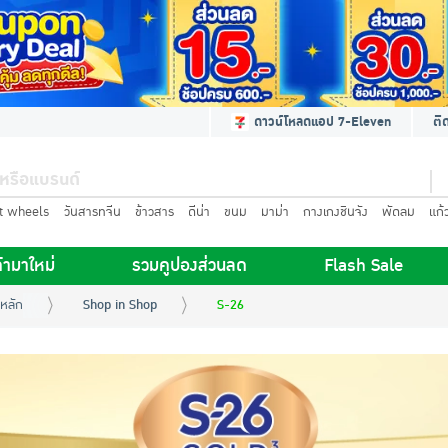
ดาวน์โหลดแอป 7-Eleven
ติ
t wheels
วันสารทจีน
ข้าวสาร
ดีน่า
ขนม
มาม่า
กางเกงชินจัง
พัดลม
แก้
้ามาใหม่
รวมคูปองส่วนลด
Flash Sale
หลัก
Shop in Shop
S-26