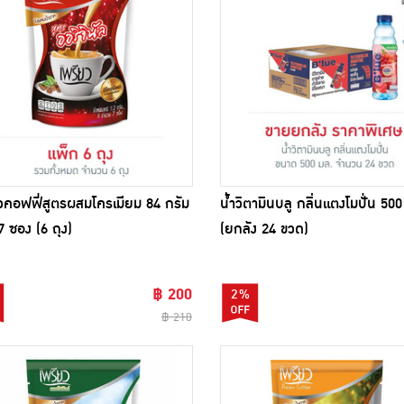
วคอฟฟี่สูตรผสมโครเมียม 84 กรัม
น้ำวิตามินบลู กลิ่นแตงโมปั่น 50
7 ซอง (6 ถุง)
(ยกลัง 24 ขวด)
฿ 200
2%
฿ 210