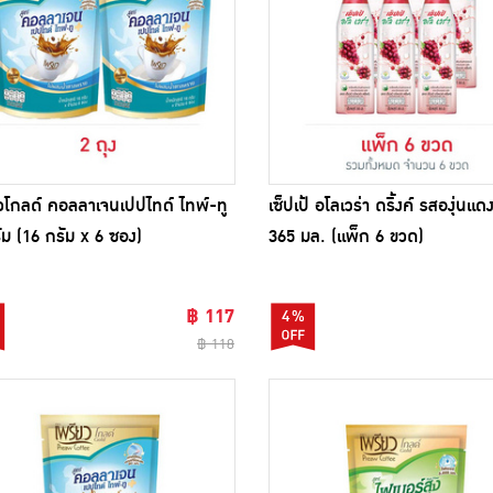
วโกลด์ คอลลาเจนเปปไทด์ ไทพ์-ทู
เซ็ปเป้ อโลเวร่า ดริ้งค์ รสองุ่นแ
ัม (16 กรัม x 6 ซอง)
365 มล. (แพ็ก 6 ขวด)
฿ 117
4%
฿ 118