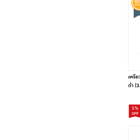
เพรีย
ดำ (3
5%