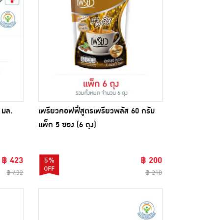
0 มล.
เพรียวคอฟฟี่สูตรเพรียวพลัส 60 กรัม
แพ็ก 5 ซอง (6 ถุง)
฿ 423
฿ 200
5%
฿ 432
฿ 210