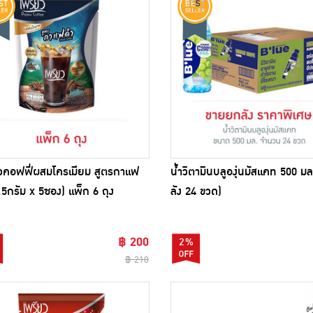
วคอฟฟี่ผสมโครเมียม สูตรกาแฟ
น้ำวิตามินบลูองุ่นมัสแคท 500 ม
.5กรัม x 5ซอง) แพ็ก 6 ถุง
ลัง 24 ขวด)
฿ 200
2%
฿ 210