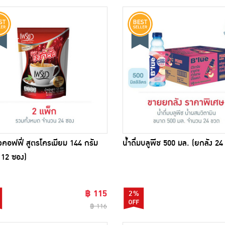
วคอฟฟี่ สูตรโครเมียม 144 กรัม
น้ำดื่มบลูพีช 500 มล. (ยกลัง 24
 12 ซอง)
฿ 115
2%
฿ 116