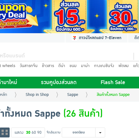
ดาวน์โหลดแอป 7-Eleven
ติ
t wheels
วันสารทจีน
ข้าวสาร
ดีน่า
ขนม
มาม่า
กางเกงชินจัง
พัดลม
แก้
้ามาใหม่
รวมคูปองส่วนลด
Flash Sale
หลัก
Shop in Shop
Sappe
สินค้าทั้งหมด Sappe
้าทั้งหมด Sappe
(26 สินค้า)
แสดง
30
60
90
จัดเรียงตาม
ยอดนิยม