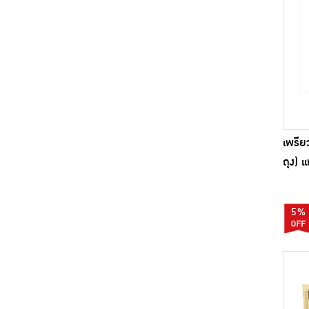
เพรีย
ถุง) แ
5%