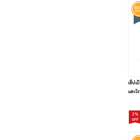
เซ็ปเ
และวิต
(แพ็ก
3%