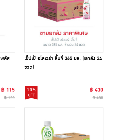
ดงพลัส
เซ็ปเป้ อโลเวร่า ลิ้นจี่ 365 มล. (ยกลัง 24
ขวด)
฿ 115
฿ 430
10%
฿ 120
฿ 480