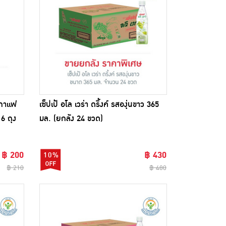
รกาแฟ
เซ็ปเป้ อโล เวร่า ดริ้งค์ รสองุ่นขาว 365
6 ถุง
มล. (ยกลัง 24 ขวด)
฿ 200
฿ 430
10%
฿ 210
฿ 480