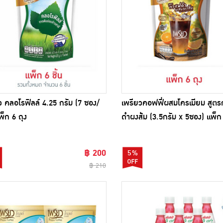
ว คลอโรฟิลล์ 4.25 กรัม (7 ซอง/
เพรียวคอฟฟี่ผสมโครเมียม สูต
พ็ก 6 ถุง
ดำผงส้ม (3.5กรัม x 5ซอง) แพ็ก 
฿ 200
5%
฿ 210