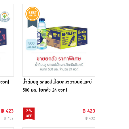
 ขวด)
น้ำดื่มบลู รสแอปเปิ้ลผสมวิตามินซีและบี
500 มล. (ยกลัง 24 ขวด)
฿ 423
฿ 423
2%
฿ 432
฿ 432