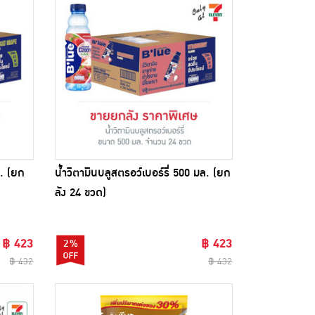
ล. (ยก
น้ำวิตามินบลูสตรอว์เบอร์รี่ 500 มล. (ยก
ลัง 24 ขวด)
฿ 423
฿ 423
2%
฿ 432
฿ 432