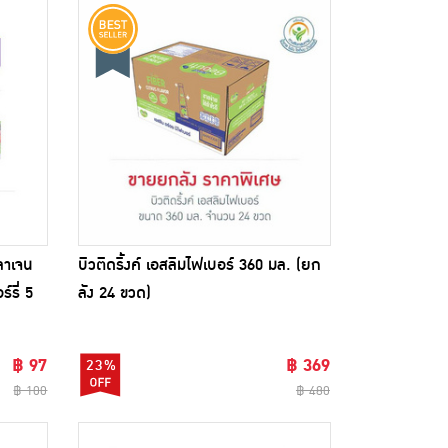
ลลาเจน
บิวติดริ้งค์ เอสลิมไฟเบอร์ 360 มล. (ยก
์รี่ 5
ลัง 24 ขวด)
฿ 97
฿ 369
23%
฿ 100
฿ 480