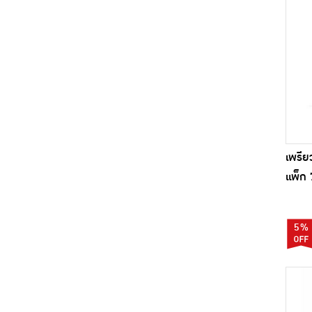
เพรีย
แพ็ก 
5%