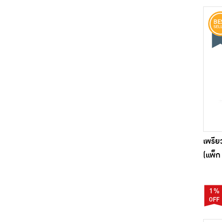
เพรีย
(แพ็ก
1%