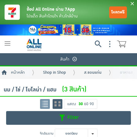
ช้อป All Online ผ่าน 7App
โหลดฟรี
โปรเด็ด สินค้าโดนใจ ห้างใกล้บ้าน
Toggle
navigation
สินค้า
หน้าหลัก
Shop in Shop
ส.ขอนแก่น
อาหารสด ผ
(3 สินค้า)
นม / ไข่ / โบโลน่า / แฮม
แสดง
30
60
90
ย้อนกลับ
ย้อนกลับ
ย้อนกลับ
ย้อนกลับ
ย้อนกลับ
ย้อนกลับ
ย้อนกลับ
ย้อนกลับ
ย้อนกลับ
ย้อนกลับ
ย้อนกลับ
Filter
เครื่องดื่มและผงชงดื่ม
มือถือ
พระเครื่อง test pop
จัดเรียงตาม
ยอดนิยม