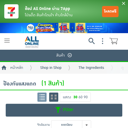
ช้อป All Online ผ่าน 7App
โหลดฟรี
โปรเด็ด สินค้าโดนใจ ห้างใกล้บ้าน
Toggle
navigation
สินค้า
หน้าหลัก
Shop in Shop
The Ingredients
ดูแล
(1 สินค้า)
ป้องกันแสงแดด
แสดง
30
60
90
ย้อนกลับ
ย้อนกลับ
ย้อนกลับ
ย้อนกลับ
ย้อนกลับ
ย้อนกลับ
ย้อนกลับ
ย้อนกลับ
ย้อนกลับ
ย้อนกลับ
ย้อนกลับ
Filter
เครื่องดื่มและผงชงดื่ม
มือถือ
พระเครื่อง test pop
จัดเรียงตาม
ยอดนิยม