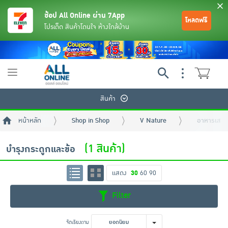
ช้อป All Online ผ่าน 7App
โหลดฟรี
โปรเด็ด สินค้าโดนใจ ห้างใกล้บ้าน
Toggle
navigation
สินค้า
หน้าหลัก
Shop in Shop
V Nature
อาหารเสริม
(1 สินค้า)
บำรุงกระดูกและข้อ
แสดง
30
60
90
ย้อนกลับ
ย้อนกลับ
ย้อนกลับ
ย้อนกลับ
ย้อนกลับ
ย้อนกลับ
ย้อนกลับ
ย้อนกลับ
ย้อนกลับ
ย้อนกลับ
ย้อนกลับ
Filter
เครื่องดื่มและผงชงดื่ม
มือถือ
พระเครื่อง test pop
จัดเรียงตาม
ยอดนิยม