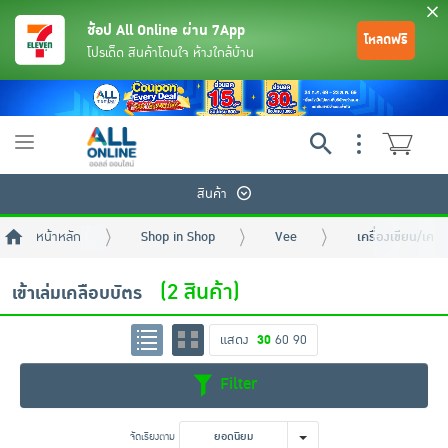
ช้อป All Online ผ่าน 7App
โหลดฟรี
โปรเด็ด สินค้าโดนใจ ห้างใกล้บ้าน
Toggle
navigation
สินค้า
หน้าหลัก
Shop in Shop
Vee
เครื่องเขียน/เครื
(2 สินค้า)
เข้าเล่มเคลือบบัตร
แสดง
30
60
90
ย้อนกลับ
ย้อนกลับ
ย้อนกลับ
ย้อนกลับ
ย้อนกลับ
ย้อนกลับ
ย้อนกลับ
ย้อนกลับ
ย้อนกลับ
ย้อนกลับ
ย้อนกลับ
Filter
เครื่องดื่มและผงชงดื่ม
มือถือ
พระเครื่อง test pop
จัดเรียงตาม
ยอดนิยม