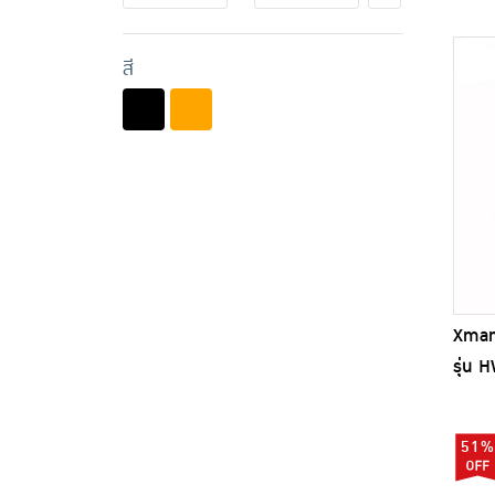
สี
Xmar
รุ่น 
51%