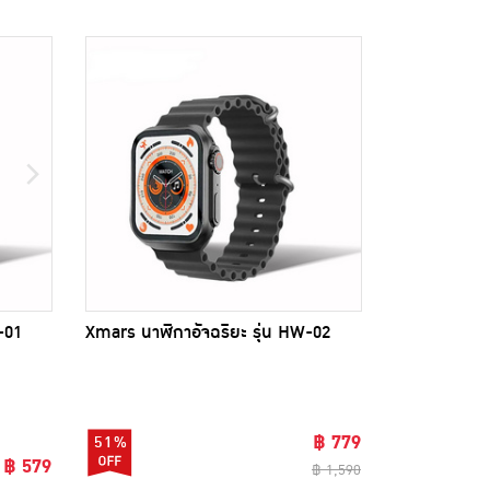
-01
Xmars นาฬิกาอัจฉริยะ รุ่น HW-02
฿ 779
51%
฿ 579
฿ 1,590