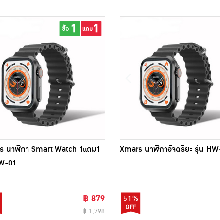
Xmars นาฬิกาอัจฉริยะ รุ่น HW
s นาฬิกา Smart Watch 1แถม1
HW-01
฿ 879
51%
฿ 1,798