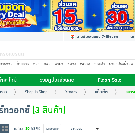
ดาวน์โหลดแอป 7-Eleven
ติ
นสารทจีน
ข้าวสาร
ดีน่า
ขนม
มาม่า
ชินจัง
พัดลม
กระเป๋า
น้ำยาปรับผ้านุ่ม
้ามาใหม่
รวมคูปองส่วนลด
Flash Sale
หลัก
Shop in Shop
Xmars
แก็ดเจ็ต
สมาร์
ร์ทวอทช์
(3 สินค้า)
แสดง
30
60
90
จัดเรียงตาม
ยอดนิยม