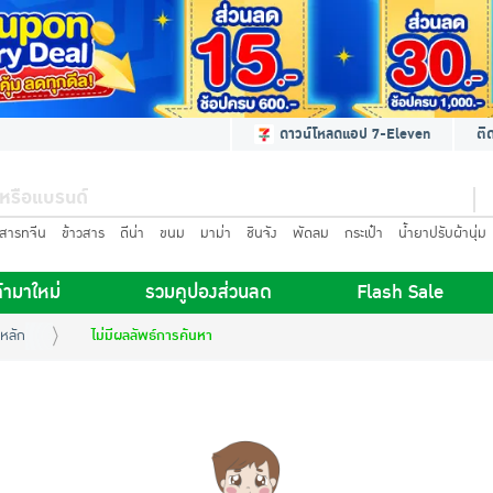
ดาวน์โหลดแอป 7-Eleven
ติ
นสารทจีน
ข้าวสาร
ดีน่า
ขนม
มาม่า
ชินจัง
พัดลม
กระเป๋า
น้ำยาปรับผ้านุ่ม
้ามาใหม่
รวมคูปองส่วนลด
Flash Sale
หลัก
ไม่มีผลลัพธ์การค้นหา