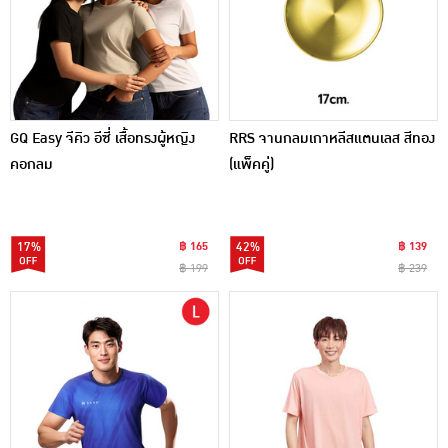
GQ Easy จีคิว อีซี่ เสื้อทรงผู้หญิง
RRS จานกลมเกาหลีสแตนเลส สีทอง
คอกลม
(แพ็คคู่)
17%
฿ 165
42%
฿ 139
฿ 199
฿ 239