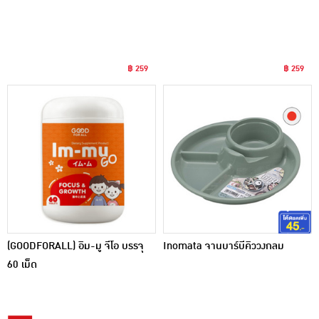
฿ 259
฿ 259
(GOODFORALL) อิม-มู จีโอ บรรจุ
Inomata จานบาร์บีคิววงกลม
60 เม็ด