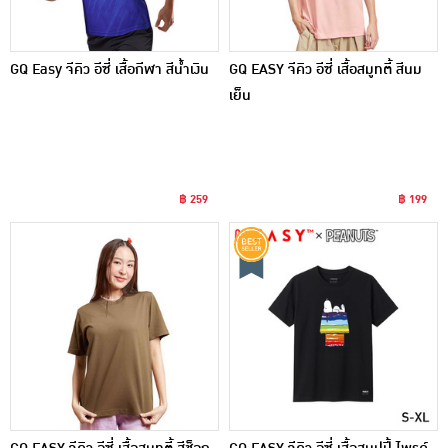
GQ Easy จีคิว อีซี่ เสื้อกีฬา สีน้ำเงิน
GQ EASY จีคิว อีซี่ เสื้อสมูทตี้ สีนม
เย็น
฿ 259
฿ 199