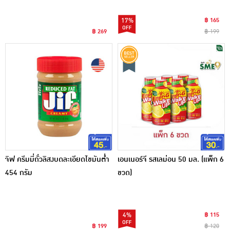
17%
฿ 165
฿ 269
฿ 199
จิฟ ครีมมี่ถั่วลิสงบดละเอียดไขมันต่ำ
เอนเนอร์จี รสเลม่อน 50 มล. (แพ็ก 6
454 กรัม
ขวด)
4%
฿ 115
฿ 199
฿ 120