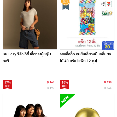
GQ Easy จีคิว อีซี่ เสื้อทรงผู้หญิง
จอลลี่สติ๊ก อมยิ้มเคี้ยวหนึบกลิ่นผล
คอวี
ไม้ 40 กรัม (แพ็ก 12 ถุง)
17%
฿ 165
10%
฿ 130
฿ 199
฿ 144