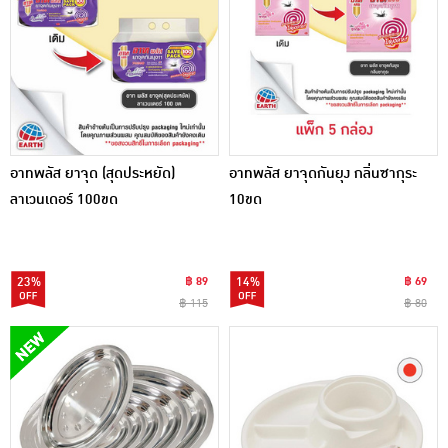
อาทพลัส ยาจุด (สุดประหยัด)
อาทพลัส ยาจุดกันยุง กลิ่นซากุระ
ลาเวนเดอร์ 100ขด
10ขด
23%
฿ 89
14%
฿ 69
฿ 115
฿ 80