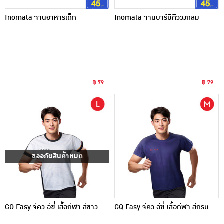
Inomata จานอาหารเด็ก
Inomata จานบาร์บีคิววงกลม
฿ 79
฿ 79
ขออภัยสินค้าหมด
GQ Easy จีคิว อีซี่ เสื้อกีฬา สีขาว
GQ Easy จีคิว อีซี่ เสื้อกีฬา สีกรม