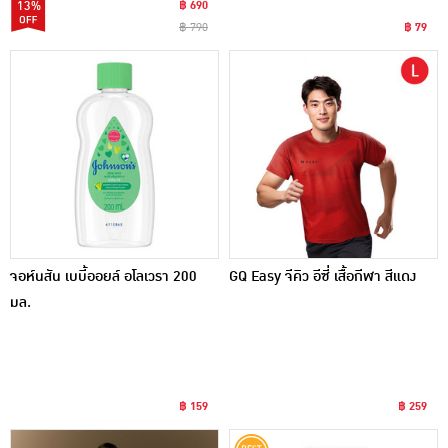
13%
฿ 690
฿ 790
฿ 79
จอห์นสัน เบบี้ออยล์ อโลเวรา 200
GQ Easy จีคิว อีซี่ เสื้อกีฬา สีแดง
มล.
฿ 159
฿ 259