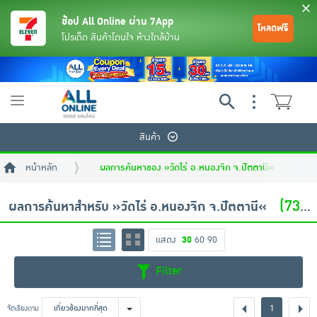
ช้อป All Online ผ่าน 7App
โหลดฟรี
โปรเด็ด สินค้าโดนใจ ห้างใกล้บ้าน
Toggle
navigation
สินค้า
หน้าหลัก
ผลการค้นหาของ »วัดไร่ อ.หนองจิก จ.ปัตตานี«
(734 สินค้า)
ผลการค้นหาสำหรับ »วัดไร่ อ.หนองจิก จ.ปัตตานี«
แสดง
30
60
90
ย้อนกลับ
ย้อนกลับ
ย้อนกลับ
ย้อนกลับ
ย้อนกลับ
ย้อนกลับ
ย้อนกลับ
ย้อนกลับ
ย้อนกลับ
ย้อนกลับ
ย้อนกลับ
Filter
เครื่องดื่มและผงชงดื่ม
มือถือ
พระเครื่อง test pop
1
จัดเรียงตาม
เกี่ยวข้องมากที่สุด