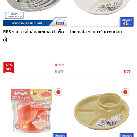
RRS จานวงรีก้นลึกสแตนเลส (แพ็ค
Inomata จานบาร์บีคิววงกลม
คู่)
36%
฿ 179
฿ 279
฿ 79