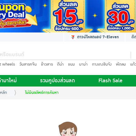
ดาวน์โหลดแอป 7-Eleven
ติ
t wheels
วันสารทจีน
ข้าวสาร
ดีน่า
ขนม
มาม่า
กางเกงชินจัง
พัดลม
แก้
้ามาใหม่
รวมคูปองส่วนลด
Flash Sale
หลัก
ไม่มีผลลัพธ์การค้นหา