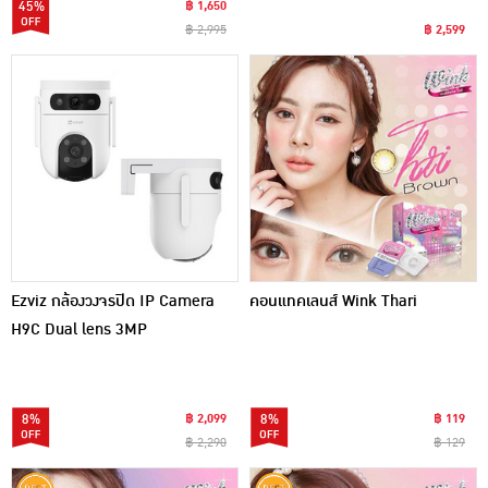
45%
฿ 1,650
฿ 2,995
฿ 2,599
Ezviz กล้องวงจรปิด IP Camera
คอนแทคเลนส์ Wink Thari
H9C Dual lens 3MP
8%
฿ 2,099
8%
฿ 119
฿ 2,290
฿ 129