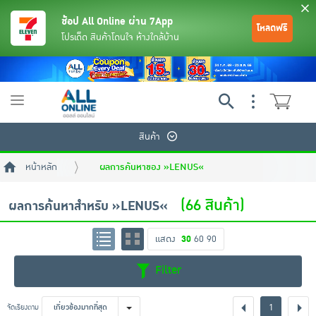
ช้อป All Online ผ่าน 7App
โหลดฟรี
โปรเด็ด สินค้าโดนใจ ห้างใกล้บ้าน
Toggle
navigation
สินค้า
หน้าหลัก
ผลการค้นหาของ »LENUS«
(66 สินค้า)
ผลการค้นหาสำหรับ »LENUS«
แสดง
30
60
90
ย้อนกลับ
ย้อนกลับ
ย้อนกลับ
ย้อนกลับ
ย้อนกลับ
ย้อนกลับ
ย้อนกลับ
ย้อนกลับ
ย้อนกลับ
ย้อนกลับ
ย้อนกลับ
Filter
เครื่องดื่มและผงชงดื่ม
มือถือ
พระเครื่อง test pop
1
จัดเรียงตาม
เกี่ยวข้องมากที่สุด