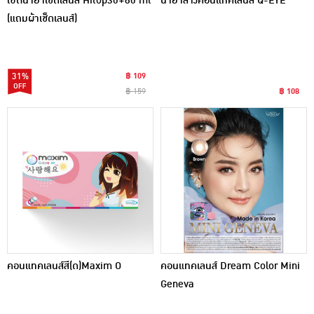
เซ็ตน้ำยาเช็ดเลนส์ Hitop30+60 ml
น้ำยาล้างคอนแทคเลนส์ Q-EYE
(แถมผ้าเช็ดเลนส์)
31%
฿ 109
฿ 159
฿ 108
คอนแทคเลนส์สี(ด)Maxim O
คอนแทคเลนส์ Dream Color Mini
Geneva