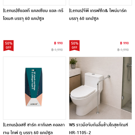
(Lenus)ซีแอลที แคลเซียม แอล-ทรี
(Lenus)จีพี เกรฟซีด& ไพน์บาร์ค
โอเนต บรรจุ 60 แคปซูล
บรรจุ 60 แคปซูล
50%
฿ 990
50%
฿ 990
฿ 1,990
฿ 1,990
(Lenus)เอสซี ชาร์ก คาทิเลต คอลลา
WS ราวมือจับกันลื่นข้างโถสุขภัณฑ์
เจน ไทพ์ ทู บรรจุ 60 แคปซูล
HR-1105-2