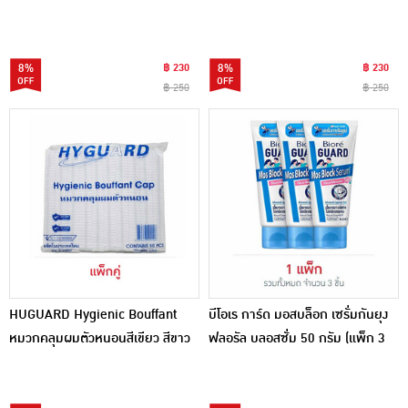
ผู้ใหญ่ สีขาว (50ชิ้น/กล่อง) แพ็กคู่
ผู้ใหญ่ สีเขียว(50ชิ้น/กล่อง) แพ็กคู่
8%
฿ 230
8%
฿ 230
฿ 250
฿ 250
HUGUARD Hygienic Bouffant
บีโอเร การ์ด มอสบล็อก เซรั่มกันยุง
หมวกคลุมผมตัวหนอนสีเขียว สีขาว
ฟลอรัล บลอสซั่ม 50 กรัม (แพ็ก 3
(50ชิ้น/แพ็ก) แพ็กคู่
ชิ้น)