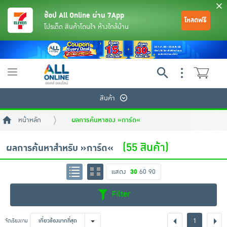
ช้อป All Online ผ่าน 7App
โหลดฟรี
โปรเด็ด สินค้าโดนใจ ห้างใกล้บ้าน
Toggle
navigation
สินค้า
หน้าหลัก
ผลการค้นหาของ »การ์ด«
(55 สินค้า)
ผลการค้นหาสำหรับ »การ์ด«
แสดง
30
60
90
ย้อนกลับ
ย้อนกลับ
ย้อนกลับ
ย้อนกลับ
ย้อนกลับ
ย้อนกลับ
ย้อนกลับ
ย้อนกลับ
ย้อนกลับ
ย้อนกลับ
ย้อนกลับ
Filter
เครื่องดื่มและผงชงดื่ม
มือถือ
พระเครื่อง test pop
1
จัดเรียงตาม
เกี่ยวข้องมากที่สุด