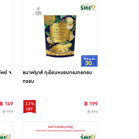
พย์ จ.
ธนาฟรุตส์ ทุเรียนหมอนทองทอดอบ
กรอบ
฿ 149
฿ 199
33%
฿ 159
฿ 296