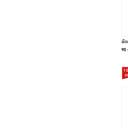
ฉัต
90 
1