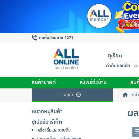
ติดต่อสอบถาม 1371
คำค้นยอดฮิต
วั
สินค้าขายดี
ส่งฟรีถึงบ้าน
สินค
สินค้า
หน้า
ผล
หมวดหมู่สินค้า
ซูเปอร์มาร์เก็ต
เครื่องดื่มและผงชงดื่ม
ขนมขบเคี้ยว และช็อคโกแลต