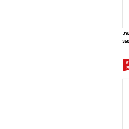
มาย
360
8