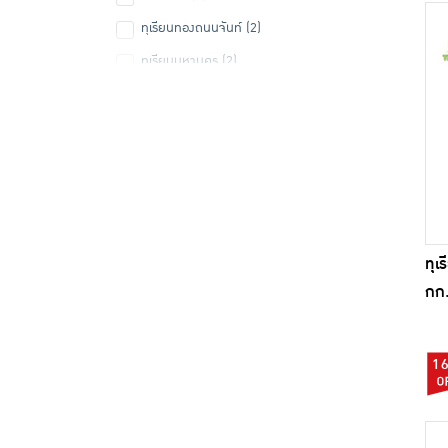
ทุเรียนทองถนนจันท์ (2)
ทุเรียนมหานคร (2)
ธนา ฟรุตส์ (2)
นายทอง (5)
ฟรุ๊ตคิง (1)
มะลิ (1)
สวนเจริญทรัพย์ (3)
สวนเจริญทรัพย์ ระยอง (1)
ทุเ
กก.
ไทยอร่อย (1)
1