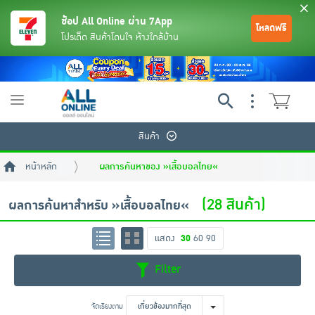
ช้อป All Online ผ่าน 7App
โหลดฟรี
โปรเด็ด สินค้าโดนใจ ห้างใกล้บ้าน
Toggle
navigation
สินค้า
หน้าหลัก
ผลการค้นหาของ »เสื้อบอลไทย«
(28 สินค้า)
ผลการค้นหาสำหรับ »เสื้อบอลไทย«
แสดง
30
60
90
ย้อนกลับ
ย้อนกลับ
ย้อนกลับ
ย้อนกลับ
ย้อนกลับ
ย้อนกลับ
ย้อนกลับ
ย้อนกลับ
ย้อนกลับ
ย้อนกลับ
ย้อนกลับ
Filter
เครื่องดื่มและผงชงดื่ม
มือถือ
พระเครื่อง test pop
จัดเรียงตาม
เกี่ยวข้องมากที่สุด