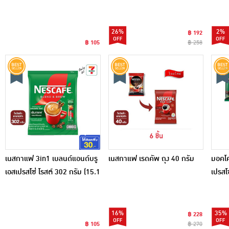
20 ซอง)
26%
2%
฿ 192
฿ 105
฿ 258
เนสกาแฟ 3in1 เบลนด์แอนด์บรู
เนสกาแฟ เรดคัพ ถุง 40 กรัม
มอคโค
เอสเปรสโซ่ โรสต์ 302 กรัม (15.1
เปรสโ
กรัม x 20 ซอง)
24 ซอ
16%
35%
฿ 228
฿ 105
฿ 270