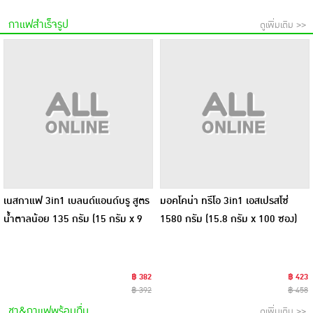
กาแฟสำเร็จรูป
ดูเพิ่มเติม >>
เนสกาแฟ 3in1 เบลนด์แอนด์บรู สูตร
มอคโคน่า ทรีโอ 3in1 เอสเปรสโซ่
น้ำตาลน้อย 135 กรัม (15 กรัม x 9
1580 กรัม (15.8 กรัม x 100 ซอง)
ซอง) แพ็ก 8 ถุง
฿ 382
฿ 423
฿ 392
฿ 458
ชา&กาแฟพร้อมดื่ม
ดูเพิ่มเติม >>