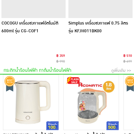
COCOGU เครื่องชงกาแฟอัตโนมัติ
Simplus เครื่องชงกาแฟ 0.75 ลิตร
600ml รุ่น CG-COF1
รุ่น KFJH011BK00
฿ 359
฿ 510
฿ 990
฿ 699
กระติกน้ำร้อนไฟฟ้า กาต้มน้ำร้อนไฟฟ้า
ดูเพิ่มเติม >>