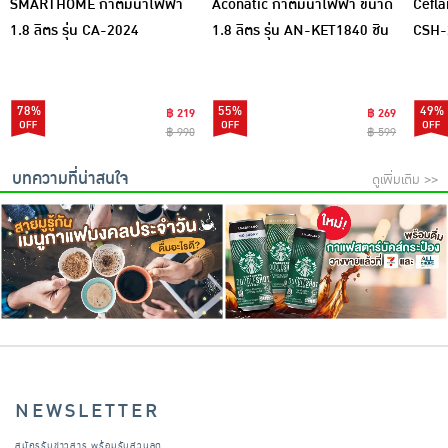
SMARTHOME กาต้มน้ำไฟฟ้า
Aconatic กาต้มน้ำไฟฟ้า ขนาด
Ceflar
1.8 ลิตร รุ่น CA-2024
1.8 ลิตร รุ่น AN-KET1840 ชิน
CSH-
จัง-สีส้ม
78%
55%
49%
฿ 219
฿ 269
฿ 990
฿ 599
บทความที่น่าสนใจ
ดูเพิ่มเติม >>
NEWSLETTER
สมัครรับข่าวสาร พร้อมรับส่วนลด