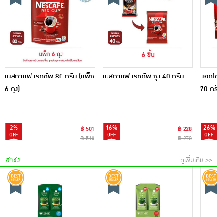
เนสกาแฟ เรดคัพ 80 กรัม (แพ็ก
เนสกาแฟ เรดคัพ ถุง 40 กรัม
มอคโค
6 ถุง)
70 กรั
2%
16%
26%
฿ 501
฿ 228
฿ 510
฿ 270
ชาชง
ดูเพิ่มเติม >>