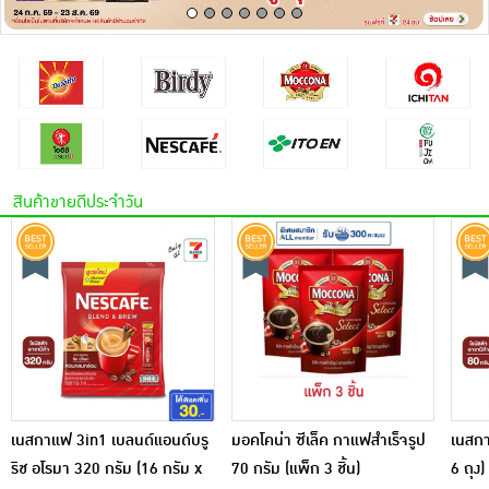
เครื่องปรุงรสและของแห้ง
ขนมขบเคี้ยว และช็อคโกแลต
อาหารสด ผัก ผลไม้และเบเกอรี่
สินค้าขายดีประจำวัน
เนสกาแฟ 3in1 เบลนด์แอนด์บรู
มอคโคน่า ซีเล็ค กาแฟสำเร็จรูป
เนสกา
ริช อโรมา 320 กรัม (16 กรัม x
70 กรัม (แพ็ก 3 ชิ้น)
6 ถุง)