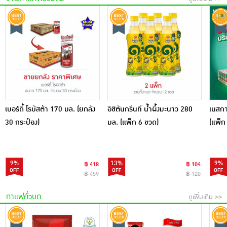
เบอร์ดี้ โรบัสต้า 170 มล. (ยกลัง
อิชิตันกรีนที น้ำผึ้งมะนาว 280
เนสกา
30 กระป๋อง)
มล. (แพ็ก 6 ขวด)
(แพ็ก
9%
13%
9%
฿ 418
฿ 104
฿ 459
฿ 120
กาแฟคั่วบด
ดูเพิ่มเติม >>