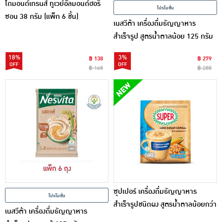
ไดมอนด์เกรนส์ ทูเวย์อัลมอนด์ฮอริ
โปรโมชั่น
ซอน 38 กรัม (แพ็ก 6 ชิ้น)
เนสวีต้า เครื่องดื่มธัญญาหาร
สำเร็จรูป สูตรน้ำตาลน้อย 125 กรัม
(25กรัมx5ซอง) แพ็ก 6 ชิ้น
18%
3%
฿ 138
฿ 279
฿ 168
฿ 288
ซุปเปอร์ เครื่องดื่มธัญญาหาร
โปรโมชั่น
สำเร็จรูปชนิดผง สูตรน้ำตาลน้อยกว่า
เนสวีต้า เครื่องดื่มธัญญาหาร
375 กรัม (25 กรัม x 15 ซอง)