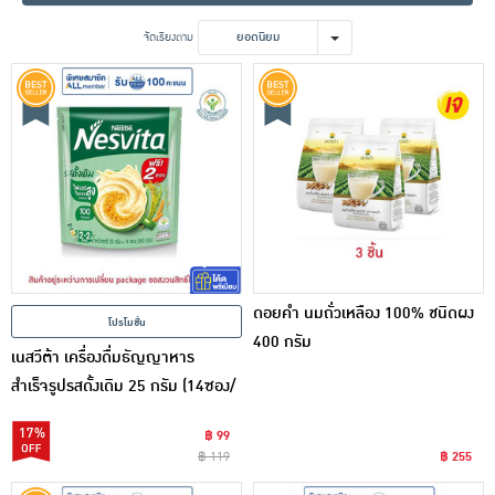
เครื่องปรุงรสและของแห้ง
จัดเรียงตาม
ยอดนิยม
ขนมขบเคี้ยว และช็อคโกแลต
อาหารสด ผัก ผลไม้และเบเกอรี่
ดอยคำ นมถั่วเหลือง 100% ชนิดผง
โปรโมชั่น
400 กรัม
เนสวีต้า เครื่องดื่มธัญญาหาร
สำเร็จรูปรสดั้งเดิม 25 กรัม (14ซอง/
ถุง)
17%
฿ 99
฿ 119
฿ 255