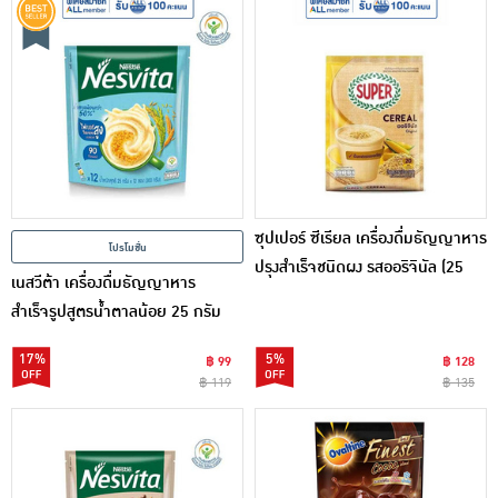
ซุปเปอร์ ซีเรียล เครื่องดื่มธัญญาหาร
โปรโมชั่น
ปรุงสำเร็จชนิดผง รสออริจินัล (25
เนสวีต้า เครื่องดื่มธัญญาหาร
กรัม x 20 ซอง)
สำเร็จรูปสูตรน้ำตาลน้อย 25 กรัม
(12 ซอง/ถุง)
17%
5%
฿ 99
฿ 128
฿ 119
฿ 135