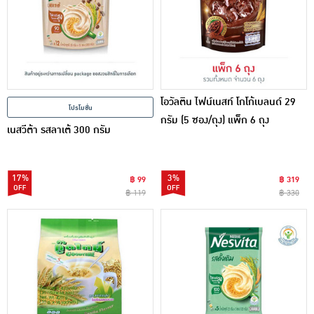
โอวัลติน ไฟน์เนสท์ โกโก้เบลนด์ 29
โปรโมชั่น
กรัม (5 ซอง/ถุง) แพ็ก 6 ถุง
เนสวีต้า รสลาเต้ 300 กรัม
17%
3%
฿ 99
฿ 319
฿ 119
฿ 330