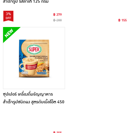
สำเร็จรูป รสลาเต้ 125 กรัม
(25กรัมx5ซอง) แพ็ก 6 ชิ้น
3%
฿ 279
฿ 288
฿ 155
ซุปเปอร์ เครื่องดื่มธัญญาหาร
สำเร็จรูปชนิดผง สูตรดับเบิ้ลโอ๊ต 450
กรัม (30 กรัม x 15 ซอง)
฿ 155