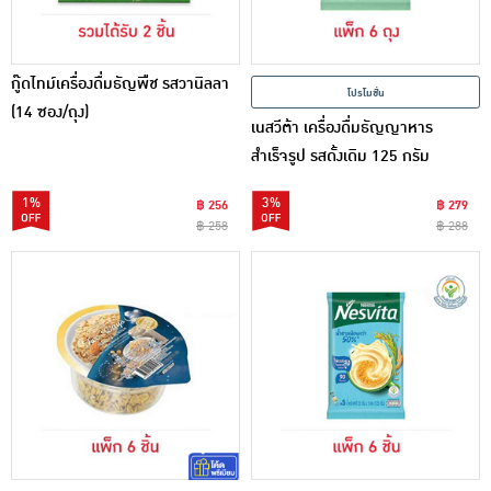
กู๊ดไทม์เครื่องดื่มธัญพืช รสวานิลลา
โปรโมชั่น
(14 ซอง/ถุง)
เนสวีต้า เครื่องดื่มธัญญาหาร
สำเร็จรูป รสดั้งเดิม 125 กรัม
(25กรัมx5ซอง) แพ็ก 6 ชิ้น
1%
3%
฿ 256
฿ 279
฿ 258
฿ 288