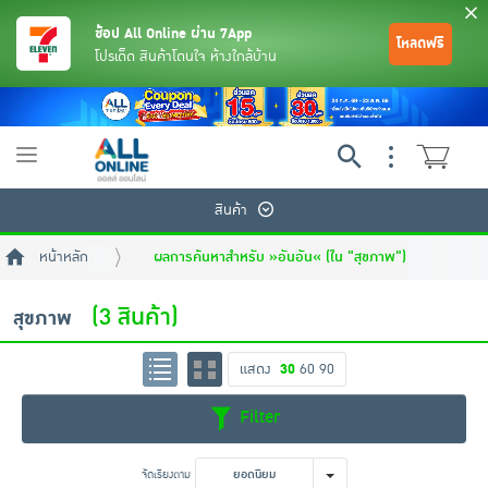
ช้อป All Online ผ่าน 7App
โหลดฟรี
โปรเด็ด สินค้าโดนใจ ห้างใกล้บ้าน
Toggle
navigation
สินค้า
หน้าหลัก
ผลการค้นหาสำหรับ »อันอัน« (ใน "สุขภาพ")
(3 สินค้า)
สุขภาพ
แสดง
30
60
90
ย้อนกลับ
ย้อนกลับ
ย้อนกลับ
ย้อนกลับ
ย้อนกลับ
ย้อนกลับ
ย้อนกลับ
ย้อนกลับ
ย้อนกลับ
ย้อนกลับ
ย้อนกลับ
Filter
เครื่องดื่มและผงชงดื่ม
มือถือ
พระเครื่อง test pop
จัดเรียงตาม
ยอดนิยม