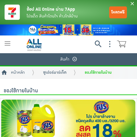
ช้อป All Online ผ่าน 7App
โหลดฟรี
โปรเด็ด สินค้าโดนใจ ห้างใกล้บ้าน
Toggle
navigation
สินค้า
หน้าหลัก
ซูเปอร์มาร์เก็ต
ของใช้ภายในบ้าน
ของใช้ภายในบ้าน
ย้อนกลับ
ย้อนกลับ
ย้อนกลับ
ย้อนกลับ
ย้อนกลับ
ย้อนกลับ
ย้อนกลับ
ย้อนกลับ
ย้อนกลับ
ย้อนกลับ
ย้อนกลับ
เครื่องดื่มและผงชงดื่ม
มือถือ
พระเครื่อง test pop