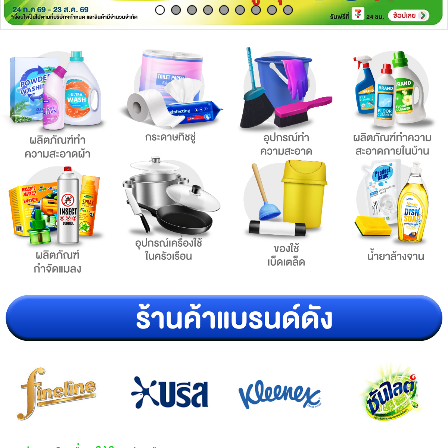
เครื่องปรุงรสและของแห้ง
ขนมขบเคี้ยว และช็อคโกแลต
อาหารสด ผัก ผลไม้และเบเกอรี่