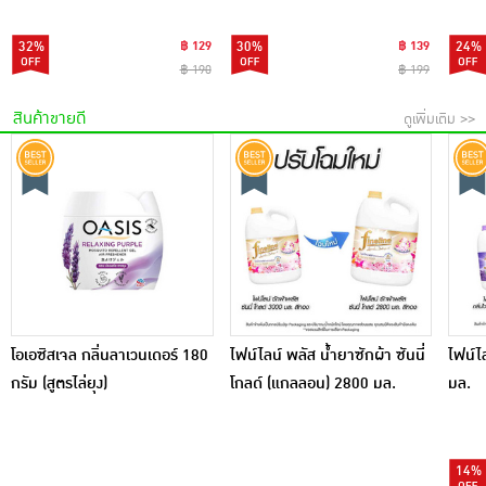
32%
฿ 129
30%
฿ 139
24%
฿ 190
฿ 199
สินค้าขายดี
ดูเพิ่มเติม >>
โอเอซิสเจล กลิ่นลาเวนเดอร์ 180
ไฟน์ไลน์ พลัส น้ำยาซักผ้า ซันนี่
ไฟน์ไล
กรัม (สูตรไล่ยุง)
โกลด์ (แกลลอน) 2800 มล.
มล.
14%