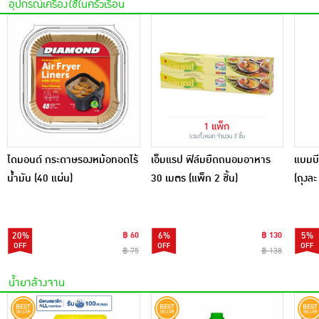
อุปกรณ์เครื่องใช้ในครัวเรือน
ไดมอนด์ กระดาษรองหม้อทอดไร้
เอ็มแรป ฟิล์มยืดถนอมอาหาร
แบมบี
น้ำมัน (40 แผ่น)
30 เมตร (แพ็ก 2 ชิ้น)
(ถุงละ
20%
฿ 60
6%
฿ 130
5%
฿ 75
฿ 138
น้ำยาล้างจาน