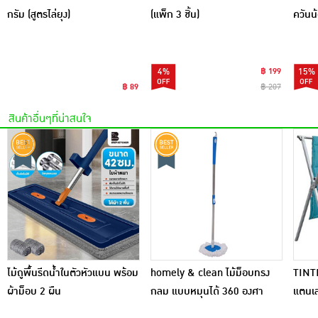
กรัม (สูตรไล่ยุง)
(แพ็ก 3 ชิ้น)
ควันน
กล่อง)
4%
฿ 199
15%
฿ 89
฿ 207
สินค้าอื่นๆที่น่าสนใจ
ไม้ถูพื้นรีดน้ำในตัวหัวแบน พร้อม
homely & clean ไม้ม็อบทรง
TINT
ผ้าม็อบ 2 ผืน
กลม แบบหมุนได้ 360 องศา
แตนเล