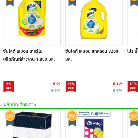
ซันไลต์ เลมอน เทอร์โบ
ซันไลต์ เลมอน แกลลอน 3200
โปร น
ผลิตภัณฑ์ล้างจาน 1,850 มล.
มล.
9%
฿ 99
17%
฿ 149
18%
฿ 109
฿ 179
ผลิตภัณฑ์กระดาษ