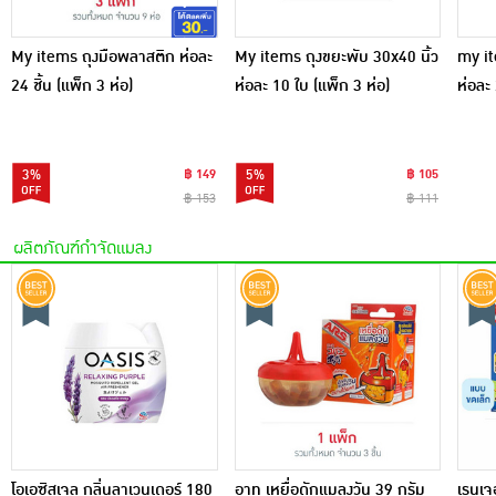
My items ถุงมือพลาสติก ห่อละ
My items ถุงขยะพับ 30x40 นิ้ว
my it
24 ชิ้น (แพ็ก 3 ห่อ)
ห่อละ 10 ใบ (แพ็ก 3 ห่อ)
ห่อละ 
3%
฿ 149
5%
฿ 105
฿ 153
฿ 111
ผลิตภัณฑ์กำจัดแมลง
โอเอซิสเจล กลิ่นลาเวนเดอร์ 180
อาท เหยื่อดักแมลงวัน 39 กรัม
เรนเจอ