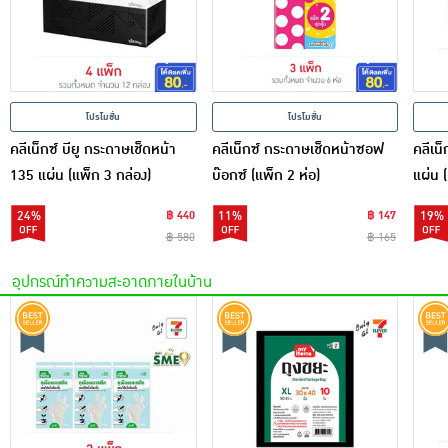
โปรโมชั่น
โปรโมชั่น
คลีเน็กซ์ บียู กระดาษเช็ดหน้า
คลีเน็กซ์ กระดาษเช็ดหน้าซอฟ
คลีเน
135 แผ่น (แพ็ก 3 กล่อง)
บ๊อกซ์ (แพ็ก 2 ห่อ)
แผ่น (
24%
฿ 440
11%
฿ 147
19%
฿ 580
฿ 165
อุปกรณ์ทำความสะอาดภายในบ้าน