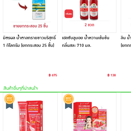
มิตรผล น้ำตาลทรายขาวบริสุทธิ์
เฮลซ์บลูบอย น้ำหวานเข้มข้น
ลิน น
1 กิโลกรัม (ยกกระสอบ 25 ชิ้น)
กลิ่นสละ 710 มล.
(ยกกร
฿ 675
฿ 138
สินค้าอื่นๆที่น่าสนใจ