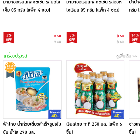
มาม่าออเรียนทัลคิตเชน รสผัดไข่
มาม่าออเรียนทัลคิตเชน รสฮอต
ยำยำช
เค็ม 85 กรัม (แพ็ก 4 ซอง)
โคเรียน 85 กรัม (แพ็ก 4 ซอง)
กรัม 
3%
3%
14%
฿ 58
฿ 58
฿ 60
฿ 60
เครื่องปรุงรส
ดูเพิ่มเติม >>
ฟ้าไทย น้ำก๋วยเตี๋ยวสำเร็จรูปเข้ม
เรียลไทย กะทิ 250 มล. (แพ็ก 6
ชาวเก
ข้น น้ำใส 270 มล.
ชิ้น)
ชิ้น)