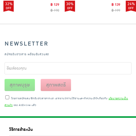
32%
30%
24%
฿ 129
฿ 139
฿ 190
฿ 199
NEWSLETTER
สมัครรับข่าวสาร พร้อมรับส่วนลด
สุภาพบุรุษ
สุภาพสตรี
โดยการสมัครสมาชิกรับข่าวสารจากเรา เราทราบว่าท่านได้อ่านและทำความเข้าใจเกี่ยวกับ
นโยบายความเป็น
ส่วนตัว
ของ AllOnline แล้ว
วิธีการชำระเงิน