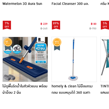
Watermelon 3D Aura Sun
Facial Cleanser 300 มล.
ครีม 
Guard SPF50+ PA++++ 30
Cream
กรัม
7%
89%
5%
฿ 229
฿ 80
฿ 245
฿ 750
ไม้ถูพื้นรีดน้ำในตัวหัวแบน พร้อม
homely & clean ไม้ม็อบทรง
TINT
ผ้าม็อบ 2 ผืน
กลม แบบหมุนได้ 360 องศา
แตนเล