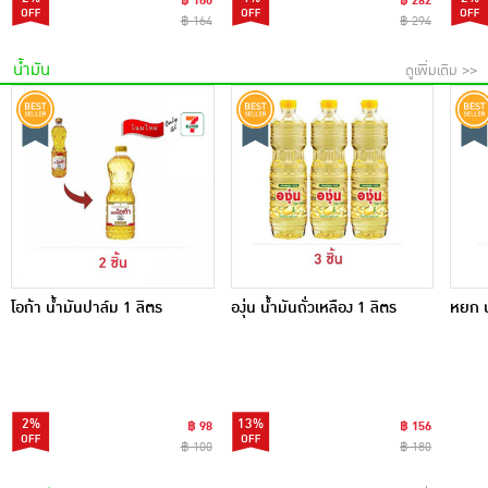
฿ 160
฿ 282
฿ 164
฿ 294
น้ำมัน
ดูเพิ่มเติม >>
โอก้า น้ำมันปาล์ม 1 ลิตร
องุ่น น้ำมันถั่วเหลือง 1 ลิตร
หยก น
2%
13%
฿ 98
฿ 156
฿ 100
฿ 180