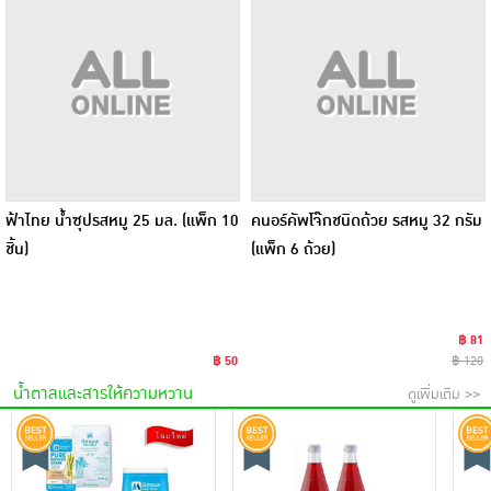
ฟ้าไทย น้ำซุปรสหมู 25 มล. (แพ็ก 10
คนอร์คัพโจ๊กชนิดถ้วย รสหมู 32 กรัม
ชิ้น)
(แพ็ก 6 ถ้วย)
฿ 81
฿ 50
฿ 120
น้ำตาลและสารให้ความหวาน
ดูเพิ่มเติม >>