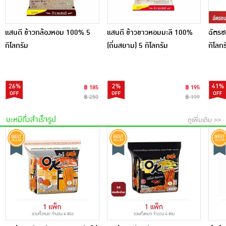
แสนดี ข้าวกล้องหอม 100% 5
แสนดี ข้าวขาวหอมมะลิ 100%
ฉัตรช
กิโลกรัม
(ถิ่นสยาม) 5 กิโลกรัม
กิโลกร
26%
2%
41%
฿ 185
฿ 195
฿ 250
฿ 199
บะหมีกึ่งสำเร็จรูป
ดูเพิ่มเติม >>