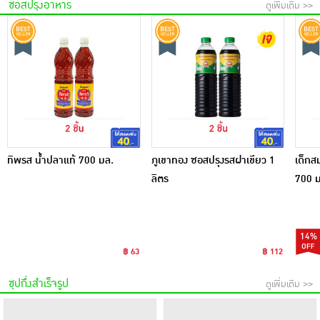
ซอสปรุงอาหาร
ดูเพิ่มเติม >>
ทิพรส น้ำปลาแท้ 700 มล.
ภูเขาทอง ซอสปรุงรสฝาเขียว 1
เด็กส
ลิตร
700 ม
14%
฿ 63
฿ 112
ซุปกึ่งสำเร็จรูป
ดูเพิ่มเติม >>