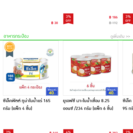
3%
3%
฿ 186
฿ 30
฿ 192
อาหารกระป๋อง
ดูเพิ่มเติม >>
ซีเล็คฟิตต์ ทูน่าในน้ำแร่ 165
ยูเอฟซี เงาะในน้ำเชื่อม 8.25
ซีเล็ค
กรัม (แพ็ก 4 ชิ้น)
ออนซ์ /234 กรัม (แพ็ก 6 ชิ้น)
95 กรั
2%
4%
2%