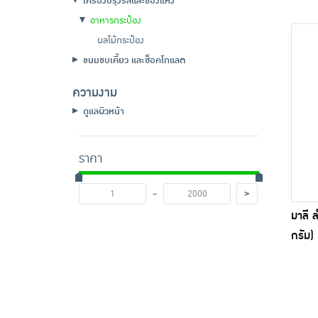
เครื่องปรุงรสและของแห้ง
อาหารกระป๋อง
ผลไม้กระป๋อง
ขนมขบเคี้ยว และช็อคโกแลต
ความงาม
ดูแลผิวหน้า
ราคา
-
>
มาลี 
กรัม)