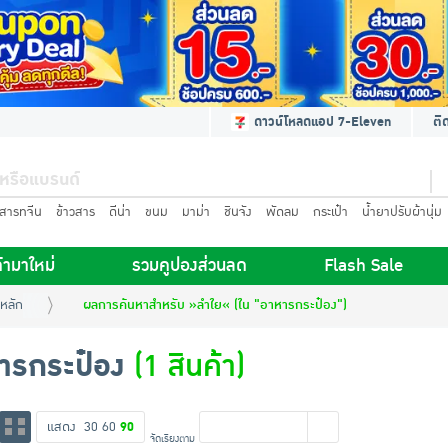
ดาวน์โหลดแอป 7-Eleven
ติ
นสารทจีน
ข้าวสาร
ดีน่า
ขนม
มาม่า
ชินจัง
พัดลม
กระเป๋า
น้ำยาปรับผ้านุ่ม
้ามาใหม่
รวมคูปองส่วนลด
Flash Sale
หลัก
ผลการค้นหาสำหรับ »ลำใย« (ใน "อาหารกระป๋อง")
ารกระป๋อง
(1 สินค้า)
แสดง
30
60
90
จัดเรียงตาม