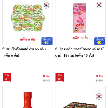
ซัมยัง เว็จเจ็ทเทสตี้ คัพ 65 กรัม
ซัมยัง บูลดัก ซอสสไตล์เกาหลี คาร์โบ
(แพ็ก 6 ชิ้น)
นาร่า 16 กรัม (แพ็ก 10 ชิ้น)
4%
3%
฿ 260
฿ 145
฿ 270
฿ 150