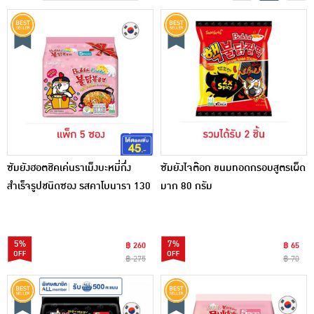
ซัมยังฮอตชิคเค่นราเม็งบะหมี่กึ่ง
ซัมยังไจต๊อก ขนมทอดกรอบสูตรเผ็ด
สำเร็จรูปชนิดซอง รสคาโบนารา 130
มาก 80 กรัม
กรัม แพ็ก 5 ซอง
5%
7%
฿ 260
฿ 65
฿ 275
฿ 70