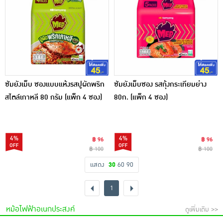
ซัมยังเม็บ ซองแบบแห้งรสปูผัดพริก
ซัมยังเม็บซอง รสกุ้งกระเทียมย่าง
สไตล์เกาหลี 80 กรัม (แพ็ก 4 ซอง)
80ก. (แพ็ก 4 ซอง)
4%
4%
฿ 96
฿ 96
฿ 100
฿ 100
แสดง
30
60
90
1
หม้อไฟฟ้าอเนกประสงค์
ดูเพิ่มเติม >>