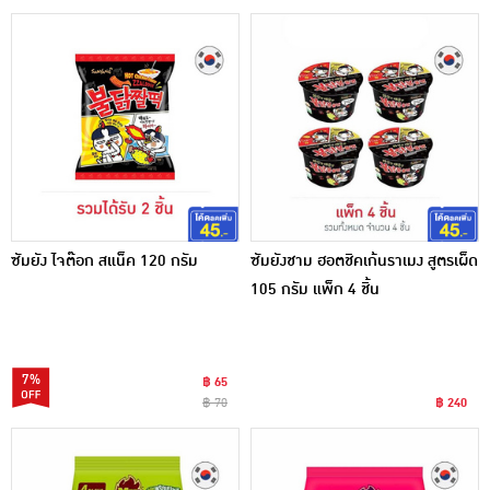
ซัมยัง ไจต๊อก สแน็ค 120 กรัม
ซัมยังชาม ฮอตชิคเก้นราเมง สูตรเผ็ด
105 กรัม แพ็ก 4 ชิ้น
7%
฿ 65
฿ 70
฿ 240