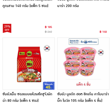
คูณสาม 140 กรัม (แพ็ก 5 ซอง)
นาร่า 200 กรัม
29%
฿ 185
฿ 260
฿ 148
ซัมยังเม็บ ซองแบบแห้งรสโคชูจังผัด
ซัมยัง บูลดัก ฮอต ชิคเก้น คาโบนาร่า
ฉ่า 80 กรัม (แพ็ก 4 ซอง)
บิ๊ก โบว์ล 105 กรัม (แพ็ก 4 ชิ้น)