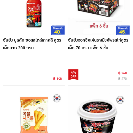
ซัมยัง บูลดัก ซอสสไตล์เกาหลี สูตร
ซัมยังฮอทชิคเค่นราเม็งคัพรสไก่สูตร
เผ็ดมาก 200 กรัม
เผ็ด 70 กรัม แพ็ก 6 ชิ้น
4%
฿ 260
฿ 148
฿ 270