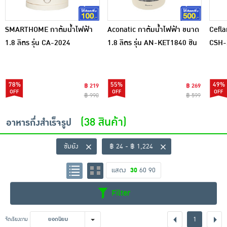
SMARTHOME กาต้มน้ำไฟฟ้า
Aconatic กาต้มน้ำไฟฟ้า ขนาด
Ceflar
1.8 ลิตร รุ่น CA-2024
1.8 ลิตร รุ่น AN-KET1840 ชิน
CSH-
จัง-สีส้ม
78%
55%
49%
฿ 219
฿ 269
฿ 990
฿ 599
(38 สินค้า)
อาหารกึ่งสำเร็จรูป
ซัมยัง
฿ 24 - ฿ 1,224
แสดง
30
60
90
Filter
1
จัดเรียงตาม
ยอดนิยม