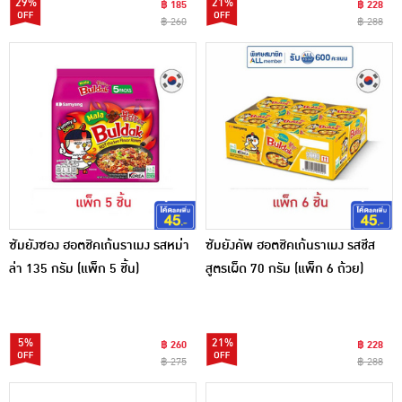
29%
21%
฿ 185
฿ 228
฿ 260
฿ 288
ซัมยังซอง ฮอตชิคเก้นราเมง รสหม่า
ซัมยังคัพ ฮอตชิคเก้นราเมง รสชีส
ล่า 135 กรัม (แพ็ก 5 ชิ้น)
สูตรเผ็ด 70 กรัม (แพ็ก 6 ถ้วย)
5%
21%
฿ 260
฿ 228
฿ 275
฿ 288