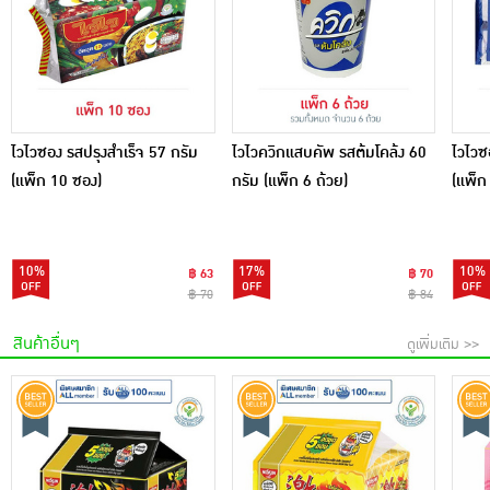
ไวไวซอง รสปรุงสำเร็จ 57 กรัม
ไวไวควิกแสบคัพ รสต้มโคล้ง 60
ไวไวซ
(แพ็ก 10 ซอง)
กรัม (แพ็ก 6 ถ้วย)
(แพ็ก
10%
17%
10%
฿ 63
฿ 70
฿ 70
฿ 84
สินค้าอื่นๆ
ดูเพิ่มเติม >>