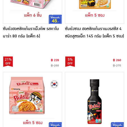
ซัมยังฮอตชิคเก้นราเม็งคัพ รสคาโบ
ซัมยังซอง ฮอตชิคเก้นราเมงรสชีส 4
นาร่า 80 กรัม (แพ็ก 6)
ชนิดสูตรเผ็ด 145 กรัม (แพ็ก 5 ซอง)
21%
5%
฿ 228
฿ 260
฿ 288
฿ 275