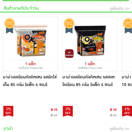
เครื่องปรุงรสและของแห้ง
สินค้าขายดีประจำวัน
ดูเพิ่มเติม >>
ขนมขบเคี้ยว และช็อคโกแลต
อาหารสด ผัก ผลไม้และเบเกอรี่
มาม่าออเรียนทัลคิตเชน รสผัดไข่
มาม่าออเรียนทัลคิตเชน รสฮอต
มาม่า
เค็ม 85 กรัม (แพ็ก 4 ซอง)
โคเรียน 85 กรัม (แพ็ก 4 ซอง)
10 ซ
3%
3%
4%
฿ 58
฿ 58
฿ 60
฿ 60
มาม่า
ดูเพิ่มเติม >>