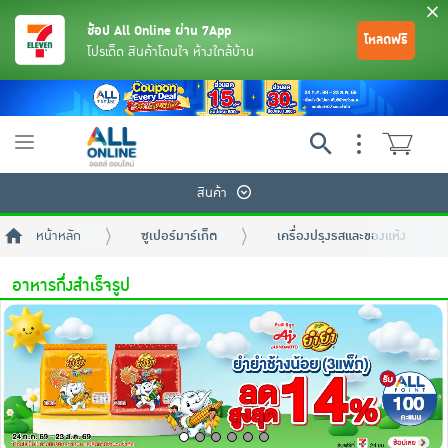
ช้อป All Online ผ่าน 7App
โหลดฟรี
โปรเด็ด สินค้าโดนใจ ห้างใกล้บ้าน
Toggle
navigation
สินค้า
หน้าหลัก
ซูเปอร์มาร์เก็ต
เครื่องปรุงรสและของแห้ง
อาหารกึ่งสำเร็จรูป
ย้อนกลับ
ย้อนกลับ
ย้อนกลับ
ย้อนกลับ
ย้อนกลับ
ย้อนกลับ
ย้อนกลับ
ย้อนกลับ
ย้อนกลับ
ย้อนกลับ
ย้อนกลับ
เครื่องดื่มและผงชงดื่ม
มือถือ
พระเครื่อง test pop