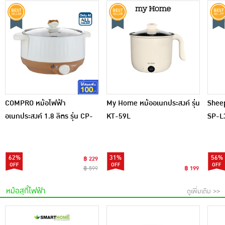
COMPRO หม้อไฟฟ้า
My Home หม้ออเนกประสงค์ รุ่น
Sheep
อเนกประสงค์ 1.8 ลิตร รุ่น CP-
KT-59L
SP-L
B13
62%
31%
56%
฿ 229
฿ 599
฿ 199
หม้อสุกี้ไฟฟ้า
ดูเพิ่มเติม >>