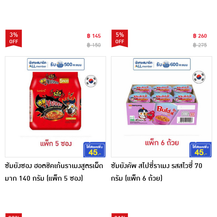
3%
5%
฿ 145
฿ 260
฿ 150
฿ 275
ซัมยังซอง ฮอตชิคเก้นราเมงสูตรเผ็ด
ซัมยังคัพ สไปซี่ราเมง รสสไวซี่ 70
มาก 140 กรัม (แพ็ก 5 ซอง)
กรัม (แพ็ก 6 ถ้วย)