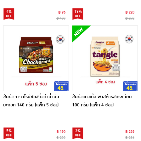
4%
19%
฿ 96
฿ 220
฿ 100
฿ 272
ซัมยัง จาจาโรนีซอสถั่วดำน้ำมัน
ซัมยังแทงเกิ้ล พาสต้ารสกระเทียม
มะกอก 140 กรัม (แพ็ก 5 ซอง)
100 กรัม (แพ็ก 4 ซอง)
5%
3%
฿ 190
฿ 229
฿ 200
฿ 236