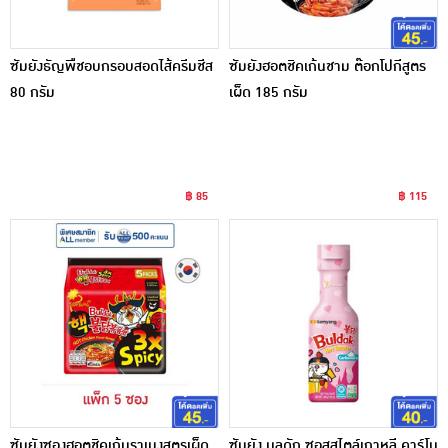
ซัมยังธัญพืชอบกรอบสอดไส้ครีมชีส
ซัมยังฮอตชิคเก้นชาม ต๊อกโปกีสูตร
80 กรัม
เผ็ด 185 กรัม
฿ 85
฿ 115
ซัมยังซองฮอตชิคเก้นราเมงสูตรเผ็ด
ซัมยัง บูลดัก ซอสสไตล์เกาหลี คาร์โบ