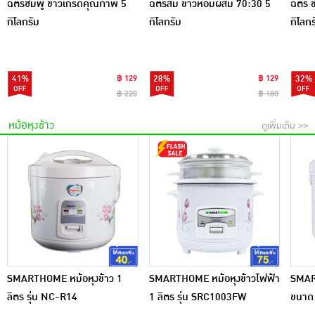
ฉัตรชมพู ข้าวเกรดคุณภาพ 5
ฉัตรส้ม ข้าวหอมผสม 70:30 5
ฉัตร 
กิโลกรัม
กิโลกรัม
กิโลกร
41%
฿ 129
28%
฿ 129
32%
฿ 220
฿ 180
หม้อหุงข้าว
ดูเพิ่มเติม >>
SMARTHOME หม้อหุงข้าว 1
SMARTHOME หม้อหุงข้าวไฟฟ้า
SMAR
ลิตร รุ่น NC-R14
1 ลิตร รุ่น SRC1003FW
ขนาด 