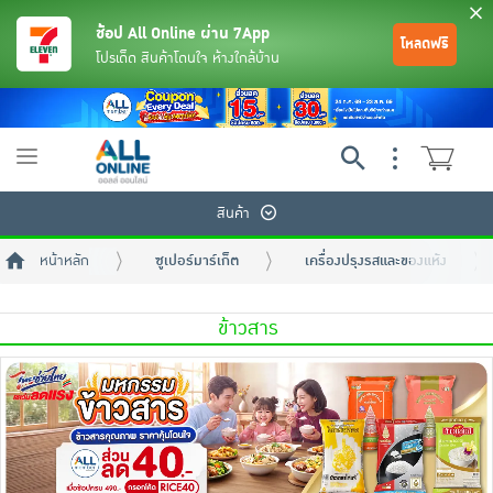
ช้อป All Online ผ่าน 7App
โหลดฟรี
โปรเด็ด สินค้าโดนใจ ห้างใกล้บ้าน
Toggle
navigation
สินค้า
หน้าหลัก
ซูเปอร์มาร์เก็ต
เครื่องปรุงรสและของแห้ง
ข้าวสาร
ย้อนกลับ
ย้อนกลับ
ย้อนกลับ
ย้อนกลับ
ย้อนกลับ
ย้อนกลับ
ย้อนกลับ
ย้อนกลับ
ย้อนกลับ
ย้อนกลับ
ย้อนกลับ
เครื่องดื่มและผงชงดื่ม
มือถือ
พระเครื่อง test pop