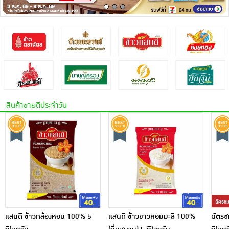
เครื่องปรุงรสและของแห้ง
ขนมขบเคี้ยว และช็อคโกแลต
อาหารสด ผัก ผลไม้และเบเกอรี่
สินค้าขายดีประจำวัน
แสนดี ข้าวกล้องหอม 100% 5
แสนดี ข้าวขาวหอมมะลิ 100%
ฉัตรช