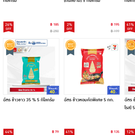
กิโลกรัม
(ถิ่นสยาม) 5 กิโลกรัม
กิโลกร
26%
฿ 185
2%
฿ 195
41%
฿ 250
฿ 199
ฉัตร ข้าวขาว 35 % 5 กิโลกรัม
ฉัตร ข้าวหอมคัดพิเศษ 5 กก.
ฉัตร ข
โรส) 5
44%
฿ 79
41%
฿ 135
12%