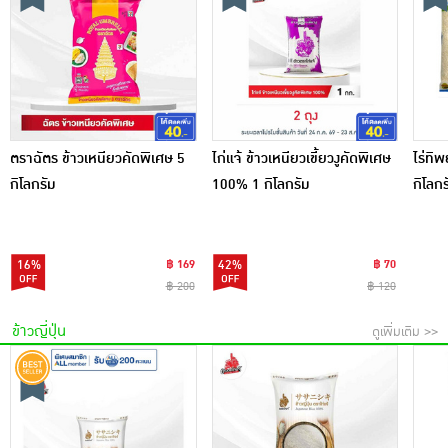
ตราฉัตร ข้าวเหนียวคัดพิเศษ 5
ไก่แจ้ ข้าวเหนียวเขี้ยวงูคัดพิเศษ
ไร่ทิพ
กิโลกรัม
100% 1 กิโลกรัม
กิโลกร
16%
฿ 169
42%
฿ 70
฿ 200
฿ 120
ข้าวญี่ปุ่น
ดูเพิ่มเติม >>