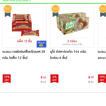
สินค้าอื่นๆที่น่าสนใจ
เบงเบง เวเฟอร์รสช็อกโกแลต 20
ยูโร่ คัสตาร์ดเค้ก 144 กรัม
เบงเบ
กรัม (แพ็ก 12 ชิ้น)
(กล่อง 6 ชิ้น)
และมะ
ชิ้น)
10%
6%
10%
฿ 54
฿ 79
฿ 60
฿ 84