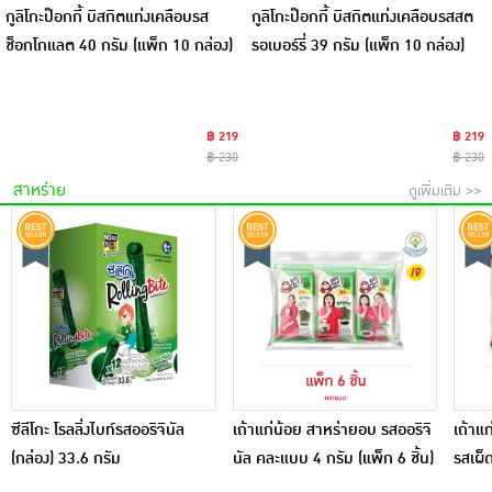
กูลิโกะป๊อกกี้ บิสกิตแท่งเคลือบรส
กูลิโกะป๊อกกี้ บิสกิตแท่งเคลือบรสสต
ช็อกโกแลต 40 กรัม (แพ็ก 10 กล่อง)
รอเบอร์รี่ 39 กรัม (แพ็ก 10 กล่อง)
฿ 219
฿ 219
฿ 230
฿ 230
สาหร่าย
ดูเพิ่มเติม >>
ซีลีโกะ โรลลิ่งไบท์รสออริจินัล
เถ้าแก่น้อย สาหร่ายอบ รสออริจิ
เถ้าแ
(กล่อง) 33.6 กรัม
นัล คละแบบ 4 กรัม (แพ็ก 6 ชิ้น)
รสเผ็ด