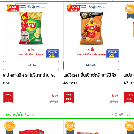
โปรโมชั่น
โปรโมชั่น
เลย์คลาสสิค รสโนริสาหร่าย 46
เลย์ร็อค กลิ่นเอ็กซ์ตร้าบาร์บีคิว
เลย์สแ
กรัม
46 กรัม
42 กร
27%
27%
33%
฿ 96
฿ 96
฿ 132
฿ 132
เวเฟอร์/เค้ก/พาย
ดูเพิ่มเติม >>