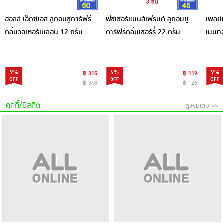
ฮอลล์ เอ็กซ์เอส ลูกอมชูการ์ฟรี
ฟิชเชอร์แมนส์เฟรนด์ ลูกอมชู
เพลย์
กลิ่นวอเตอร์เมลอน 12 กรัม
การ์ฟรีกลิ่นเชอร์รี่ 22 กรัม
เมนทอ
(แพ็ก 12 ชิ้น)
6 ขวด
9%
6%
9%
฿ 315
฿ 119
฿ 348
฿ 126
คุกกี้/บิสกิต
ดูเพิ่มเติม >>