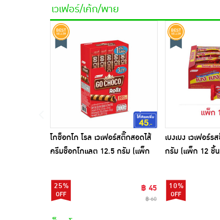
เวเฟอร์/เค้ก/พาย
โกช็อกโก โรล เวเฟอร์สติ๊กสอดไส้
เบงเบง เวเฟอร์ร
ครีมช็อกโกแลต 12.5 กรัม (แพ็ก
กรัม (แพ็ก 12 ชิ้น
20 ชิ้น)
25%
10%
฿ 45
฿ 60