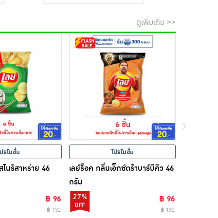
ดูเพิ่มเติม >>
ฮอลล์ เอ็กซ
ปรโมชั่น
โปรโมชั่น
กลิ่นวอเตอ
สโนริสาหร่าย 46
เลย์ร็อค กลิ่นเอ็กซ์ตร้าบาร์บีคิว 46
12 ชิ้น)
กรัม
27%
9%
฿ 96
฿ 96
฿ 132
฿ 132