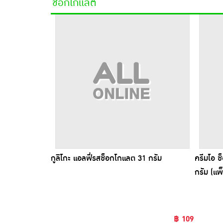
ช็อกโกแลต
กูลิโกะ แอลฟี่รสช็อกโกแลต 31 กรัม
ครีมโอ 
กรัม (แพ็
฿ 109