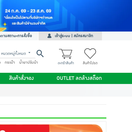
ดตามสถานะการสั่งซื้อ
เข้าสู่ระบบ | สมัครสมาชิก
หมวดหมู่ทั้งหมด
ว
กระเป๋า
น้ำยาปรับผ้า
ตะกร้าสินค้า
สินค้าโปรด
สินค้าสั่งจอง
OUTLET ลดล้างสต็อก