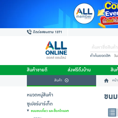
ติดต่อสอบถาม 1371
คำค้นยอดฮิต
วั
สินค้าขายดี
ส่งฟรีถึงบ้าน
สินค
สินค้า
หน้า
ขนม
หมวดหมู่สินค้า
ซูเปอร์มาร์เก็ต
ขนมขบเคี้ยว และช็อคโกแลต