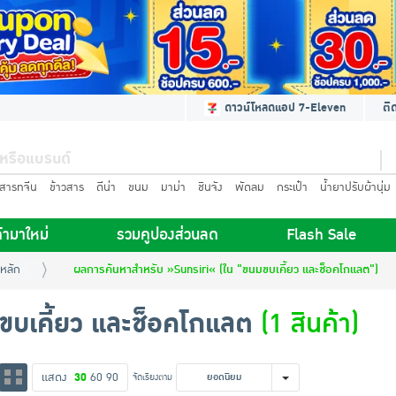
ดาวน์โหลดแอป 7-Eleven
ติ
นสารทจีน
ข้าวสาร
ดีน่า
ขนม
มาม่า
ชินจัง
พัดลม
กระเป๋า
น้ำยาปรับผ้านุ่ม
้ามาใหม่
รวมคูปองส่วนลด
Flash Sale
หลัก
ผลการค้นหาสำหรับ »Sunsiri« (ใน "ขนมขบเคี้ยว และช็อคโกแลต")
ขบเคี้ยว และช็อคโกแลต
(1 สินค้า)
แสดง
30
60
90
จัดเรียงตาม
ยอดนิยม