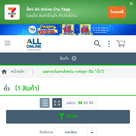
ช้อป All Online ผ่าน 7App
โหลดฟรี
โปรเด็ด สินค้าโดนใจ ห้างใกล้บ้าน
Toggle
navigation
สินค้า
หน้าหลัก
ผลการค้นหาสำหรับ »otop« (ใน "ถั่ว")
(1 สินค้า)
ถั่ว
แสดง
30
60
90
ย้อนกลับ
ย้อนกลับ
ย้อนกลับ
ย้อนกลับ
ย้อนกลับ
ย้อนกลับ
ย้อนกลับ
ย้อนกลับ
ย้อนกลับ
ย้อนกลับ
ย้อนกลับ
Filter
เครื่องดื่มและผงชงดื่ม
มือถือ
พระเครื่อง test pop
จัดเรียงตาม
ยอดนิยม