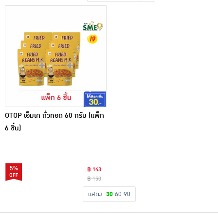
เครื่องปรุงรสและของแห้ง
ขนมขบเคี้ยว และช็อคโกแลต
อาหารสด ผัก ผลไม้และเบเกอรี่
OTOP เอ็มเค ถั่วทอด 60 กรัม (แพ็ก
6 ชิ้น)
5%
฿ 143
฿ 150
แสดง
30
60
90