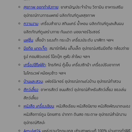
สุขภาพ ออกกำลังกาย
: ยาสามัญประจำบ้าน วิตามิน อาหารเสริม
อุปกรณ์ทางการแพทย์ ผลิตภัณฑ์ดูแลสุขภาพ
ความงาม
: เครื่องสำอาง สกินแคร์ น้ำหอม ผลิตภัณฑ์ดูแลเส้นผม
ผลิตภัณฑ์ดูแลร่างกาย กันแดด มอยเจอร์ไรเซอร์
แฟชั่น
: เสื้อผ้า รองเท้า กระเป๋า เครื่องประดับ นาฬิกา ฯลฯ
มือถือ แกดเจ็ต
: สมาร์ทโฟน แท็บเล็ต อุปกรณ์เสริมมือถือ กล้องถ่าย
รูป คอมพิวเตอร์ โน๊ตบุ๊ค หูฟัง ลำโพง ฯลฯ
เครื่องใช้ไฟฟ้า
: โทรทัศน์ ตู้เย็น เครื่องซักผ้า เครื่องปรับอากาศ
ไมโครเวฟ หม้อหุงข้าว ฯลฯ
บ้านและสวน
: เฟอร์นิเจอร์ อุปกรณ์ตกแต่งบ้าน อุปกรณ์ทำสวน
สัตว์เลี้ยง
: อาหารสัตว์ ขนมสัตว์ อุปกรณ์สำหรับสัตว์เลี้ยง ของเล่น
สัตว์เลี้ยง
หนังสือ เครื่องเขียน
: หนังสือเรียน หนังสือนิยาย หนังสือพัฒนาตนเอง
หนังสือการ์ตูน นิตยสาร ปากกา ดินสอ กระดาษ อุปกรณ์สำนักงาน
อุปกรณ์ศิลปะ
Amulet24
แหล่งรวมวัตถุมงคล เช่าบูชาพระแท้ 100% ผ่านการทำพิธี