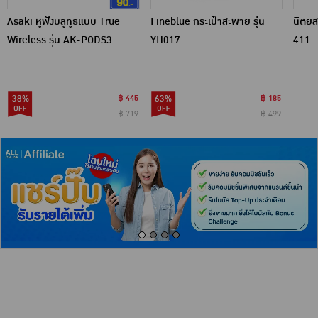
Asaki หูฟังบลูทูธแบบ True
Fineblue กระเป๋าสะพาย รุ่น
นิตยส
Wireless รุ่น AK-PODS3
YH017
411
38%
฿ 445
63%
฿ 185
฿ 719
฿ 499