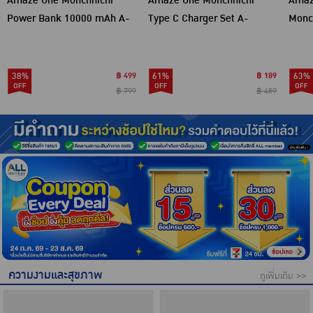
Amaze One Monchhichi
Amaze One Monchhichi
Amaze
Power Bank 10000 mAh A-
Type C Charger Set A-
Monc
MCB004
MCC006
38%
฿ 499
61%
฿ 189
63%
฿ 799
฿ 489
ความงามและสุขภาพ
ดูเพิ่มเติม >>