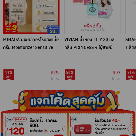
MIHADA มอยซ์เจอร์ไรเซอร์เนื้อ
VIVIAN น้ำหอม LILY 30 มล.
SMAR
ครีม Moisturizer Sensitive
กลิ่น PRINCESS 4 (ผู้ชายมี
1 ลิต
Cream 7 กรัม (แพ็ก 6 ชิ้น)
เสน่ห์) + PRINCESS 5 (ผู้หญิง
เซ็กซี่)
11%
฿ 315
50%
฿ 99
36%
฿ 354
฿ 198