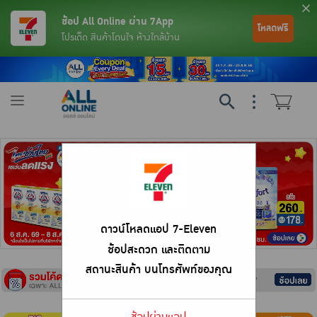
ช้อป All Online ผ่าน 7App
โหลดฟรี
โปรเด็ด สินค้าโดนใจ ห้างใกล้บ้าน
Toggle
navigation
ดาวน์โหลดแอป 7-Eleven
ช้อปสะดวก และติดตาม
ย้อนกลับ
ย้อนกลับ
ย้อนกลับ
ย้อนกลับ
ย้อนกลับ
ย้อนกลับ
ย้อนกลับ
ย้อนกลับ
ย้อนกลับ
ย้อนกลับ
ย้อนกลับ
สถานะสินค้า บนโทรศัพท์ของคุณ
เครื่องดื่มและผงชงดื่ม
มือถือ
พระเครื่อง test pop
ช้อปผ่านแอป