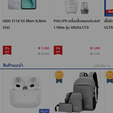
IQOO Z11X 5G (Ram 8,Rom
PHILIPS เครื่องปั่นอเนกประสงค์
เสื้อ
256)
1.9ลิตร รุ่น HR2041/10
ULTRA
8%
฿ 11,900
8%
฿ 1,090
฿ 12,900
฿ 1,190
สินค้าแนะนำ
ดูเพิ่มเติม >>