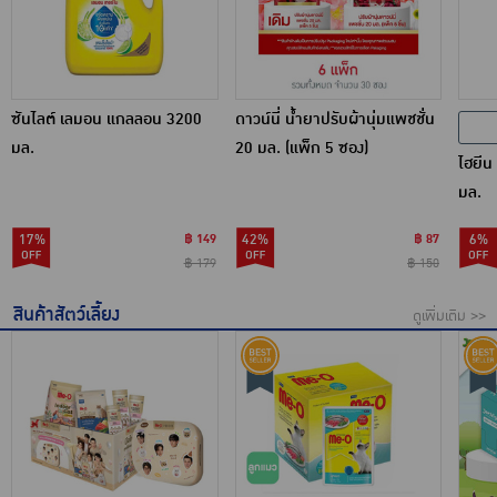
ซันไลต์ เลมอน แกลลอน 3200
ดาวน์นี่ น้ำยาปรับผ้านุ่มแพชชั่น
มล.
20 มล. (แพ็ก 5 ซอง)
ไฮยีน
มล.
17%
฿ 149
42%
฿ 87
6%
฿ 179
฿ 150
สินค้าสัตว์เลี้ยง
ดูเพิ่มเติม >>