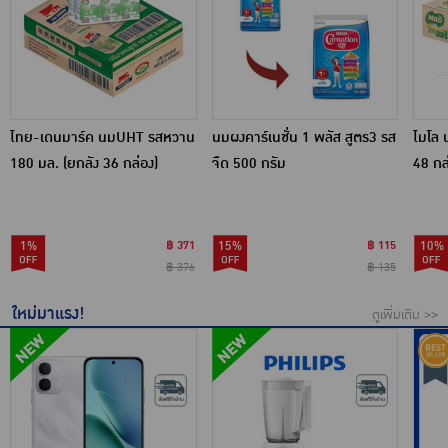
ไทย-เดนมาร์ค นมUHT รสหวาน
นมผงคาร์เนชั่น 1 พลัส สูตร3 รส
ไมโล 
180 มล. (ยกลัง 36 กล่อง)
จืด 500 กรัม
48 กล
1%
฿ 371
15%
฿ 115
10%
฿ 376
฿ 135
ใหม่มาแรง!
ดูเพิ่มเติม >>