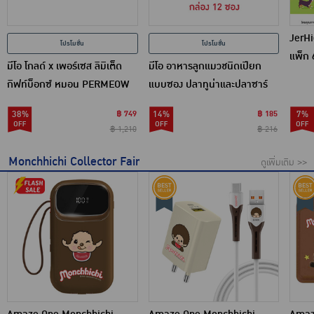
JerHi
โปรโมชั่น
โปรโมชั่น
แพ็ก 6
มีโอ โกลด์ x เพอร์เซส ลิมิเต็ด
มีโอ อาหารลูกแมวชนิดเปียก
กิฟท์บ็อกซ์ หมอน PERMEOW
แบบซอง ปลาทูน่าและปลาซาร์
กอดนุ่ม
ดีนในเยลลี่ ขนาด 80 ก. (1 แพ็ก
38%
฿ 749
14%
฿ 185
7%
12 ชิ้น)
฿ 1,210
฿ 216
Monchhichi Collector Fair
ดูเพิ่มเติม >>