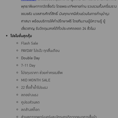
พุทธาพิเษกจากวัดชื่อดัง โดยพระเกจิหลายท่าน รวบรวมทั้งเครื่องราง
ของขลัง มวลสารศักดิ์สิทธิ์ เงินทุกบาทมีส่วนร่วมในการทํานุบํารุง
ศาสนา พร้อมบริการให้คำปรึกษาฟรี โดยทีมงานผู้มีความรู้ ผู้
เชี่ยวชาญ รับวัตถุมงคลได้ทั่วประเทศตลอด 24 ชั่วโมง
โปรโมชั่นสุดคุ้ม
Flash Sale
PAYDAY โปรปัง ทุกสิ้นเดือน
Double Day
7-11 Day
โปรทุบราคา ช่วยค่าครองชีพ
MID MONTH SALE
22 ซื้อซ้ำย้ำโปรแรง
ลดอย่างแรง
คูปองส่วนลด
ลดล้างสต็อก
ส่วนลดจากพาร์เนอร์และบัตรเครดิตจากธนาคารชั้นนำ