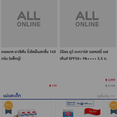
คอลเกต ยาสีฟัน ริ้วใสเย็นสดชื่น 140
บิโอเร ยูวี อะควาริช วอเตอร์รี่ เอส
กรัม (แพ็กคู่)
เซ้นส์ SPF50+ PA++++ 5.5 ก.
(แพ็ก 6 ซอง) 12 กล่อง
฿ 2,999
฿ 119
฿ 3,180
แม่และเด็ก
ดูเพิ่มเติม >>