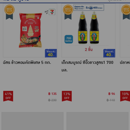
ฉัตร ข้าวหอมคัดพิเศษ 5 กก.
เด็กสมบูรณ์ ซีอิ๊วขาวสูตร1 700
ปลาหม
มล.
41%
฿ 135
13%
฿ 96
10%
฿ 230
฿ 110