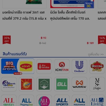
มอคโคน่าทรีโอ กาแฟ 3in1 เอส
นีเวีย โลชั่น เอ็กซ์ตร้าไบรท์
แลคตา
เปรสโซ่ 379.2 กรัม (15.8 กรัม x
ซุปเปอร์ซีพลัส เซรั่ม 170 มล.
รสออร
24 ซอง)
กล่อง)
35%
฿ 93
14%
฿ 142
฿ 189
สินค้าแบรนด์ดัง
ดูเพิ่มเติม >>