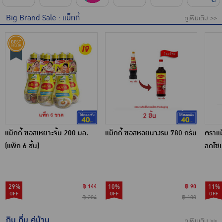
Big Brand Sale : แม็กกี้
ดูเพิ่มเติม >>
แม็กกี้ ซอสเหยาะจิ้ม 200 มล.
แม็กกี้ ซอสหอยนางรม 780 กรัม
ตราแม
(แพ็ก 6 ชิ้น)
ลดโซเ
29%
฿ 144
10%
฿ 90
11%
฿ 204
฿ 100
กิน ดื่ม คู่บ้าน
ดูเพิ่มเติม >>