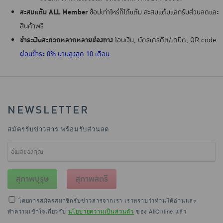
สะสมแต้ม ALL Member
ช้อปเท่าไหร่ก็ได้แต้ม สะสมแต้มแลกรับส่วนลดและ
สินค้าฟรี
ชำระเงินสะดวกหลากหลายช่องทาง
โอนเงิน, บัตรเครดิต/เดบิต, QR code
ผ่อนชำระ 0% นานสูงสุด 10 เดือน
NEWSLETTER
สมัครรับข่าวสาร พร้อมรับส่วนลด
สุภาพบุรุษ
สุภาพสตรี
โดยการสมัครสมาชิกรับข่าวสารจากเรา เราทราบว่าท่านได้อ่านและ
ทำความเข้าใจเกี่ยวกับ
นโยบายความเป็นส่วนตัว
ของ AllOnline แล้ว