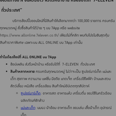
ของแท้100% ขนส่งฉับไว ส่งถึงหน้าบ้าน หรือรับได้ที่ 7-ELEVEN
ทั่วประเทศ”
บริการช้อปปิ้งออนไลน์ที่มีสินค้าให้เลือกมากกว่า 100,000 รายการ ครบครัน
ทุกหมวดหมู่ สั่งซื้อสินค้าได้ง่าย ๆ บน 7App หรือ website
https://www.allonline.7eleven.co.th/
เพียงไม่กี่คลิก พบกับโปรโมชันสุดคุ้ม
สินค้าราคาพิเศษ เฉพาะบน ALL ONLINE บน 7App เท่านั้น
ทำไมต้องช้อปที่ ALL ONLINE บน 7App
ช้อปเพลิน ส่งถึงหน้าบ้าน หรือรับได้ที่ 7-ELEVEN ทั่วประเทศ
สินค้าหลากหลาย
ครบครันทุกหมวดหมู่ ไม่ว่าจะเป็น ซูเปอร์มาร์เก็ต แม่และ
เด็ก สุขภาพ ความงาม แฟชั่น มือถือ แกดเจ็ต เครื่องใช้ไฟฟ้า บ้านและสวน
สัตว์เลี้ยง หนังสือ เครื่องเขียน สินค้าใหม่อัปเดตทุกสัปดาห์
ซูเปอร์มาร์เก็ต
: อาหารสด อาหารแห้ง เครื่องดื่ม ของใช้ในครัวเรือน
ผลิตภัณฑ์ซักล้าง
แม่และเด็ก
: นมผง ผ้าอ้อม อาหารเด็ก ของเล่น เสื้อผ้าเด็ก อุปกรณ์
เด็ก