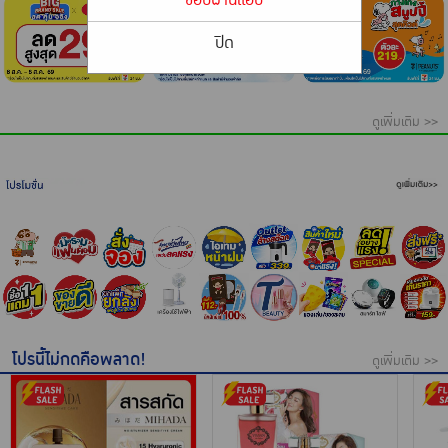
เครื่องปรุงรสและของแห้ง
ปิด
ขนมขบเคี้ยว และช็อคโกแลต
อาหารสด ผัก ผลไม้และเบเกอรี่
⠀
ดูเพิ่มเติม >>
โปรนี้ไม่กดคือพลาด!
ดูเพิ่มเติม >>