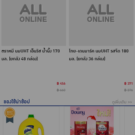
ตราหมี นมUHT เอ็นริช น้ำผึ้ง 170
ไทย-เดนมาร์ค นมUHT รสจืด 180
มล. (ยกลัง 48 กล่อง)
มล. (ยกลัง 36 กล่อง)
฿ 456
฿ 371
฿ 660
฿ 376
ของใช้น่าช้อป
ดูเพิ่มเติม >>