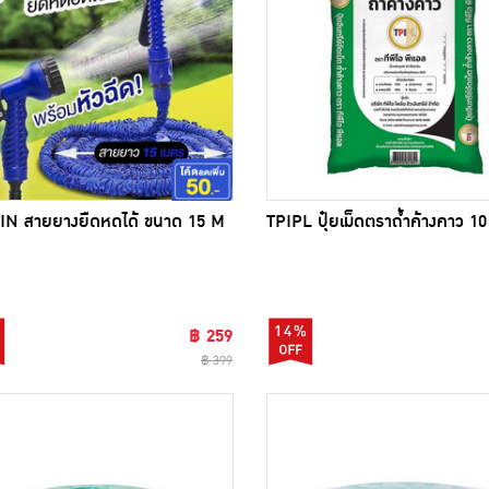
IN สายยางยืดหดได้ ขนาด 15 M
TPIPL ปุ๋ยเม็ดตราถ้ำค้างคาว 1
14%
฿ 259
฿ 399