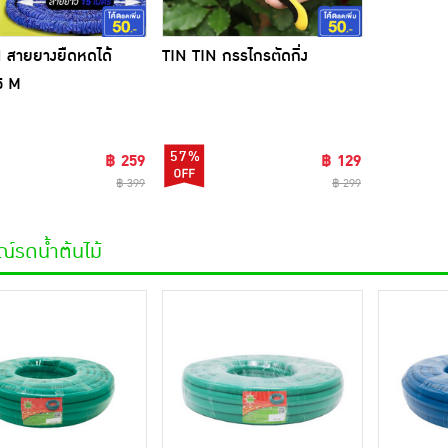
 สายยางยืดหดได้
TIN TIN กรรไกรตัดกิ่ง
5 M
57%
฿ 259
฿ 129
฿ 399
฿ 299
ณ์รดน้ำต้นไม้