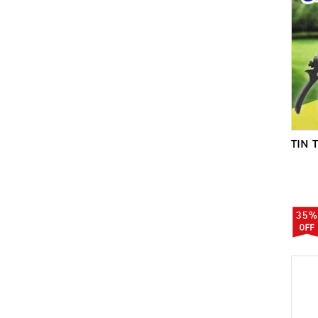
TIN T
35%