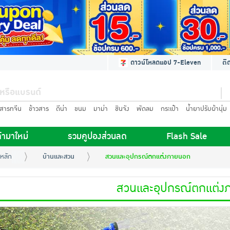
ดาวน์โหลดแอป 7-Eleven
ติ
นสารทจีน
ข้าวสาร
ดีน่า
ขนม
มาม่า
ชินจัง
พัดลม
กระเป๋า
น้ำยาปรับผ้านุ่ม
้ามาใหม่
รวมคูปองส่วนลด
Flash Sale
หลัก
บ้านและสวน
สวนและอุปกรณ์ตกแต่งภายนอก
สวนและอุปกรณ์ตกแต่ง