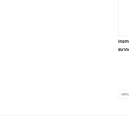
Inoma
ขนาดเ
แส