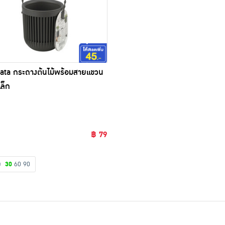
ta กระถางต้นไม้พร้อมสายแขวน
ล็ก
฿ 79
ดง
30
60
90