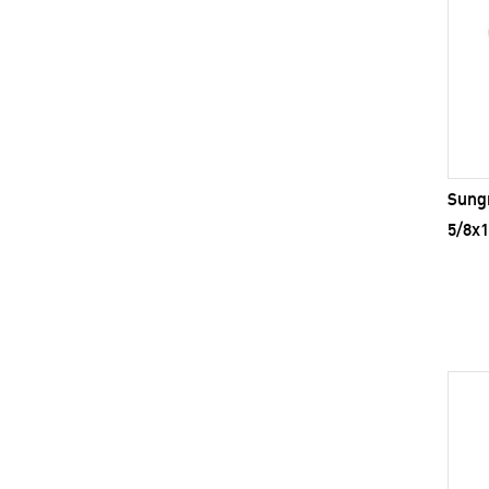
Sungr
5/8x