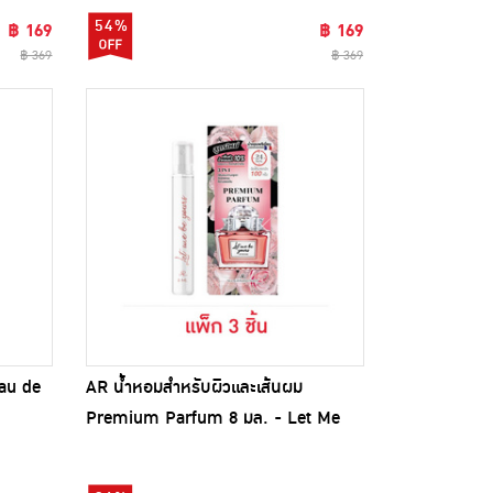
54%
฿ 169
฿ 169
฿ 369
฿ 369
au de
AR น้ำหอมสำหรับผิวและเส้นผม
Premium Parfum 8 มล. - Let Me
Be Yours (แพ็ก 3 ชิ้น)