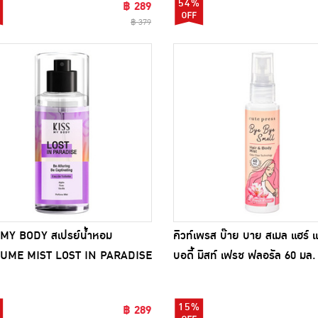
54%
฿ 289
฿ 379
 MY BODY สเปรย์น้ำหอม
คิวท์เพรส บ๊าย บาย สเมล แฮร์ 
UME MIST LOST IN PARADISE
บอดี้ มิสท์ เฟรช ฟลอรัล 60 มล.
.
15%
฿ 289