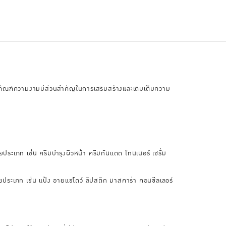
ตภัณฑ์ความงามมีส่วนสำคัญในการเสริมสร้างและเติมเต็มความ
ยประเภท เช่น ครีมบำรุงผิวหน้า ครีมกันแดด โทนเนอร์ เซรั่ม
ายประเภท เช่น แป้ง อายแชโดว์ ลิปสติก มาสคาร่า คอนซีลเลอร์