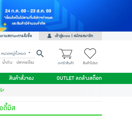
ดตามสถานะการสั่งซื้อ
เข้าสู่ระบบ | สมัครสมาชิก
หมวดหมู่ทั้งหมด
น้ำด่าง
ปลากระป๋อง
ตะกร้าสินค้า
สินค้าโปรด
สินค้าสั่งจอง
OUTLET ลดล้างสต็อก
ญิง
ดี้มิส