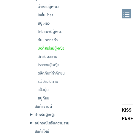
น้ำหอมผู้หญิง
โลชั่นบำรุง
สบู่เหลว
โคโลญจน์ผู้หญิง
กันแดดทาตัว
บอดี้สเปรย์ผู้หญิง
สครัปผิวกาย
โรลออนผู้หญิง
ผลิตภันฑ์กำจัดขน
ระงับกลิ่นกาย
แป้งฝุ่น
สบู่ก้อน
สินค้าขายดี
KISS
สำหรับผู้หญิง
PERF
อุปกรณ์เสริมความงาม
มล.
สินค้าใหม่