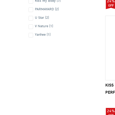
Kiss My Body (7)
24%
PARMAYARD (2)
U Star (2)
V Nature (1)
Yanhee (1)
KISS
PERF
88 มล
24%