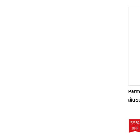
Parma
เส้นผ
Rever
55%