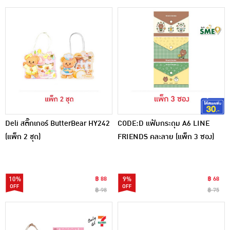
Deli สติ๊กเกอร์ ButterBear HY242
CODE:D แฟ้มกระดุม A6 LINE
(แพ็ก 2 ชุด)
FRIENDS คละลาย (แพ็ก 3 ซอง)
10%
฿ 88
9%
฿ 68
฿ 98
฿ 75