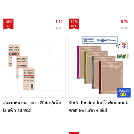
10%
฿ 54
11%
฿ 70
฿ 60
฿ 79
ซองจดหมายขาวยาว 20ซอง/แพ็ก
KIAN-DA สมุดปกคร๊าฟเคียนดะ U-
(3 แพ็ก 60 ซอง)
Kraft B5 (แพ็ก 4 เล่ม)