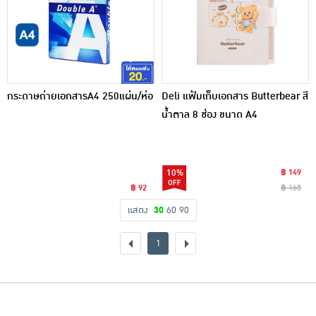
กระดาษถ่ายเอกสารA4 250แผ่น/ห่อ
Deli แฟ้มเก็บเอกสาร Butterbear สี
น้ำตาล 8 ช่อง ขนาด A4
10%
฿ 149
฿ 92
฿ 165
แสดง
30
60
90
1