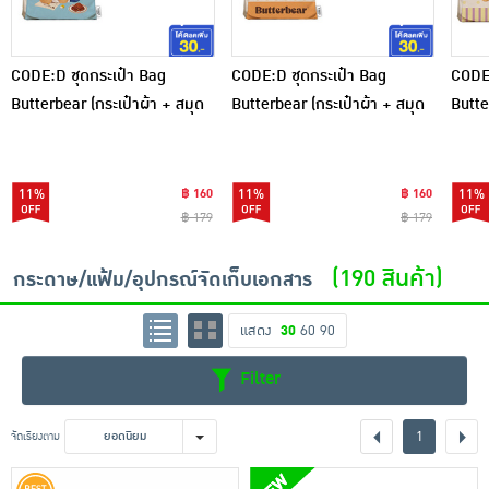
CODE:D ชุดกระเป๋า Bag
CODE:D ชุดกระเป๋า Bag
CODE:
Butterbear (กระเป๋าผ้า + สมุด
Butterbear (กระเป๋าผ้า + สมุด
Butte
โน๊ต A6) Ver.C
โน๊ต A6) Ver.D
โน๊ต 
11%
฿ 160
11%
฿ 160
11%
฿ 179
฿ 179
(190 สินค้า)
กระดาษ/แฟ้ม/อุปกรณ์จัดเก็บเอกสาร
แสดง
30
60
90
Filter
1
จัดเรียงตาม
ยอดนิยม