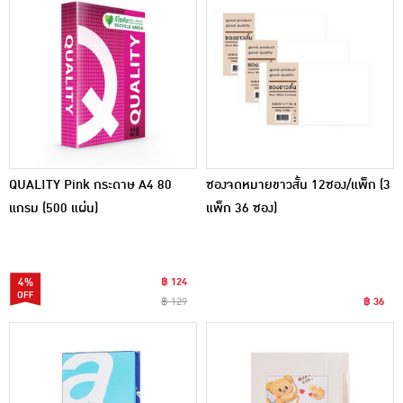
QUALITY Pink กระดาษ A4 80
ซองจดหมายขาวสั้น 12ซอง/แพ็ก (3
แกรม (500 แผ่น)
แพ็ก 36 ซอง)
4%
฿ 124
฿ 129
฿ 36