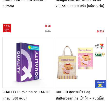
Kuromi
70แกรม 500แผ่น/รีม (กล่อง 5 รีม)
11%
฿ 70
฿ 79
฿ 530
QUALITY Purple กระดาษ A4 80
CODE:D ชุดกระเป๋า Bag
แกรม (500 แผ่น)
Butterbear (กระเป๋าผ้า + สมุดโน๊ต
A6) Ver.B