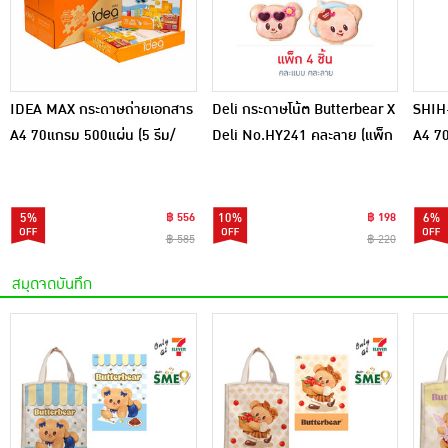
เครื่องปรุงรสและของแห้ง
ขนมขบเคี้ยว และช็อคโกแลต
อาหารสด ผัก ผลไม้และเบเกอรี่
IDEA MAX กระดาษถ่ายเอกสาร
Deli กระดาษโน้ต Butterbear X
SHIH
A4 70แกรม 500แผ่น (5 รีม/
Deli No.HY241 คละลาย (แพ็ก
A4 70
กล่อง)
4 ชิ้น)
5%
฿ 556
10%
฿ 198
6%
฿ 585
฿ 220
สมุดจดบันทึก