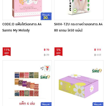
CODE:D แฟ้มโชว์เอกสาร A4
SHIH-TZU กระดาษถ่ายเอกสาร A4
Sanrio My Melody
80 แกรม (450 แผ่น)
11%
฿ 70
5%
฿ 111
฿ 79
฿ 117