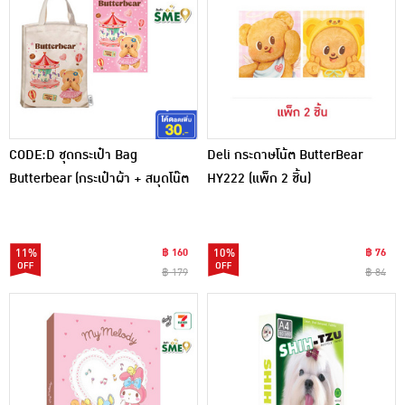
CODE:D ชุดกระเป๋า Bag
Deli กระดาษโน้ต ButterBear
Butterbear (กระเป๋าผ้า + สมุดโน๊ต
HY222 (แพ็ก 2 ชิ้น)
A6) Ver.A
11%
฿ 160
10%
฿ 76
฿ 179
฿ 84