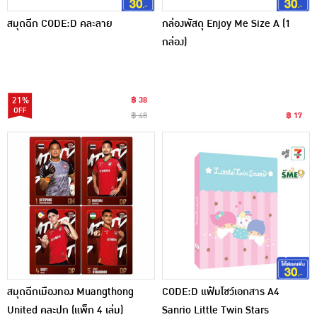
สมุดฉีก CODE:D คละลาย
กล่องพัสดุ Enjoy Me Size A (1
กล่อง)
21%
฿ 38
฿ 48
฿ 17
สมุดฉีกเมืองทอง Muangthong
CODE:D แฟ้มโชว์เอกสาร A4
United คละปก (แพ็ก 4 เล่ม)
Sanrio Little Twin Stars