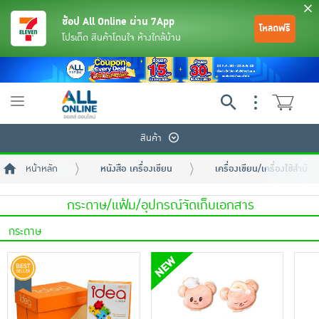
ช้อป All Online ผ่าน 7App
โหลดฟรี
โปรเด็ด สินค้าโดนใจ ห้างใกล้บ้าน
Toggle
navigation
สินค้า
หน้าหลัก
หนังสือ เครื่องเขียน
เครื่องเขียน/เครื่องใช้สำนัก
กระดาษ/แฟ้ม/อุปกรณ์จัดเก็บเอกสาร
กระดาษ
ย้อนกลับ
ย้อนกลับ
ย้อนกลับ
ย้อนกลับ
ย้อนกลับ
ย้อนกลับ
ย้อนกลับ
ย้อนกลับ
ย้อนกลับ
ย้อนกลับ
ย้อนกลับ
เครื่องดื่มและผงชงดื่ม
มือถือ
พระเครื่อง test pop