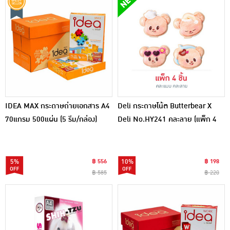
IDEA MAX กระดาษถ่ายเอกสาร A4
Deli กระดาษโน้ต Butterbear X
70แกรม 500แผ่น (5 รีม/กล่อง)
Deli No.HY241 คละลาย (แพ็ก 4
ชิ้น)
5%
฿ 556
10%
฿ 198
฿ 585
฿ 220