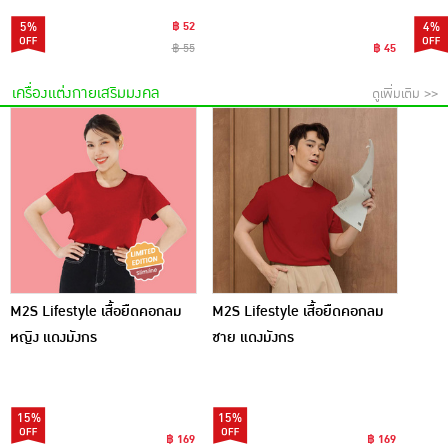
5%
฿ 52
4%
฿ 55
฿ 45
เครื่องแต่งกายเสริมมงคล
ดูเพิ่มเติม >>
M2S Lifestyle เสื้อยืดคอกลม
M2S Lifestyle เสื้อยืดคอกลม
หญิง แดงมังกร
ชาย แดงมังกร
15%
15%
฿ 169
฿ 169