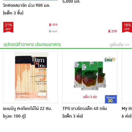
5,000 มล.
วิกซอลสมาร์ท ม่วง 900 มล.
(แพ็ก 3 ชิ้น)
21%
฿ 111
18%
฿ 141
฿ 219
อุปกรณ์ทำอาหาร ประกอบอาหาร
ดูเพิ่มเติม >>
แบมบีบู ตะเกียบไม้ไผ่ 22 ซม.
TPG ยางรัดวงเล็ก 40 กรัม
My it
(ถุงละ 100 คู่)
(แพ็ก 3 ห่อ)
6 ห่อ)