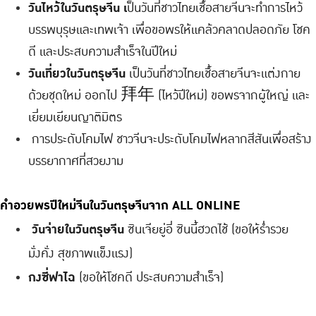
วันไหว้ในวันตรุษจีน เ
ป็นวันที่ชาวไทยเชื้อสายจีนจะทำการไหว้
บรรพบุรุษและเทพเจ้า เพื่อขอพรให้แคล้วคลาดปลอดภัย โชค
ดี และประสบความสำเร็จในปีใหม่ 
วันเที่ยวในวันตรุษจีน
 เป็นวันที่ชาวไทยเชื้อสายจีนจะแต่งกาย
ด้วยชุดใหม่ ออกไป 拜年 (ไหว้ปีใหม่) ขอพรจากผู้ใหญ่ และ
เยี่ยมเยียนญาติมิตร 
 การประดับโคมไฟ ชาวจีนจะประดับโคมไฟหลากสีสันเพื่อสร้าง
บรรยากาศที่สวยงาม 
คำอวยพรปีใหม่จีนในวันตรุษจีนจาก ALL ONLINE
วันจ่ายในวันตรุษจีน
 ซินเจียยู่อี่ ซินนี้ฮวดไช้ (ขอให้ร่ำรวย 
มั่งคั่ง สุขภาพแข็งแรง)
กงซี่ฟาไฉ
 (ขอให้โชคดี ประสบความสำเร็จ)