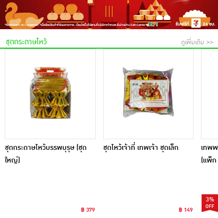
เครื่องปรุงรสและของแห้ง
ขนมขบเคี้ยว และช็อคโกแลต
ชุดกระดาษไหว้
ดูเพิ่มเติม >>
อาหารสด ผัก ผลไม้และเบเกอรี่
ชุดกระดาษไหว้บรรพบุรุษ (ชุด
ชุดไหว้เจ้าที่ เทพเจ้า ชุดเล็ก
เทพพน
ใหญ่)
(แพ็ก 
3%
฿ 379
฿ 149