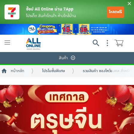
ช้อป All Online ผ่าน 7App
โหลดฟรี
โปรเด็ด สินค้าโดนใจ ห้างใกล้บ้าน
Toggle
navigation
สินค้า
หน้าหลัก
โปรโมชั่นพิเศษ
รวมสินค้า ของไหว้มงคล สำหรับ
ย้อนกลับ
ย้อนกลับ
ย้อนกลับ
ย้อนกลับ
ย้อนกลับ
ย้อนกลับ
ย้อนกลับ
ย้อนกลับ
ย้อนกลับ
ย้อนกลับ
ย้อนกลับ
เครื่องดื่มและผงชงดื่ม
มือถือ
พระเครื่อง test pop