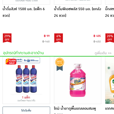
น้ำดื่มสิงห์ 1500 มล. (แพ็ก 6
น้ำดื่มพีเอชพลัส 550 มล. (ยกลัง
บิ๊กสต
ขวด)
24 ขวด)
24 ขว
29%
฿ 99
6%
฿ 405
20%
฿ 140
฿ 432
อุปกรณ์ทำความสะอาดบ้าน
ดูเพิ่มเติม >>
โทมิ น้ำยาถูพื้นแกลลอนชมพู
เดทตอ
โปรโมชั่น