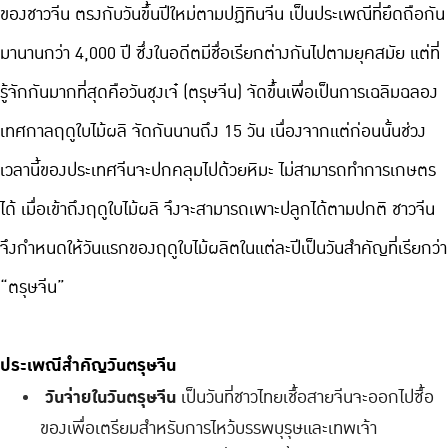
ของชาวจีน ตรงกับวันขึ้นปีใหม่ตามปฏิทินจีน เป็นประเพณีที่ยึดถือกัน
มานานกว่า 4,000 ปี ซึ่งในอดีตมีชื่อเรียกต่างกันไปตามยุคสมัย แต่ที่
รู้จักกันมากที่สุดคือวันชุงเจ๋ (ตรุษจีน) จัดขึ้นเพื่อเป็นการเฉลิมฉลอง
เทศกาลฤดูใบไม้ผลิ จัดกันนานถึง 15 วัน เนื่องจากแต่ก่อนนั้นช่วง
เวลานี้ของประเทศจีนจะปกคลุมไปด้วยหิมะ ไม่สามารถทำการเกษตร
ได้ เมื่อเข้าถึงฤดูใบไม้ผลิ จึงจะสามารถเพาะปลูกได้ตามปกติ ชาวจีน
จึงกำหนดให้วันแรกของฤดูใบไม้ผลิตในแต่ละปีเป็นวันสำคัญที่เรียกว่า 
“ตรุษจีน” 
ประเพณีสำคัญวันตรุษจีน 
วันจ่ายในวันตรุษจีน
 เป็นวันที่ชาวไทยเชื้อสายจีนจะออกไปซื้อ
ของเพื่อเตรียมสำหรับการไหว้บรรพบุรุษและเทพเจ้า