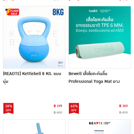
(READTE) Kettlebell 8 KG. แบบ
Bewell เสื่อโยคะกันลื่น
นุ่ม
Professional Yoga Mat ยาง
ธรรมชาติ TPE หนา 6 mm.
38%
฿ 499
60%
฿ 359
฿ 800
฿ 890