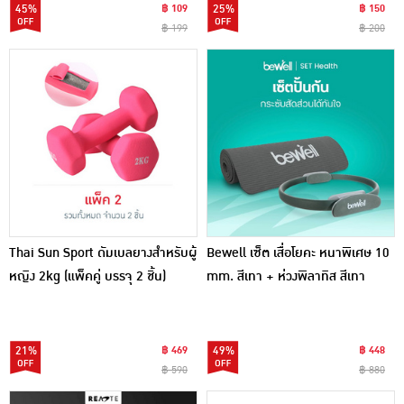
45%
฿ 109
25%
฿ 150
฿ 199
฿ 200
Thai Sun Sport ดัมเบลยางสำหรับผู้
Bewell เซ็ต เสื่อโยคะ หนาพิเศษ 10
หญิง 2kg (แพ็คคู่ บรรจุ 2 ชิ้น)
mm. สีเทา + ห่วงพิลาทิส สีเทา
21%
฿ 469
49%
฿ 448
฿ 590
฿ 880