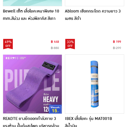
Bewell เซ็ต เสื่อโยคะหนาพิเศษ 10
Abloom เชือกกระโดด ความยาว 3
mm.สีม่วง และ ห่วงพิลาทิส สีเทา
เมตร สีดำ
49%
฿ 448
33%
฿ 199
฿ 880
฿ 299
READTE ยางยืดออกกำลังกาย 3
IBEX เสื่อโยคะ รุ่น MAT001B
แรงต้าน ปั้นก้นสะโพก บริหารกล้าม
สีน้ำเงิน