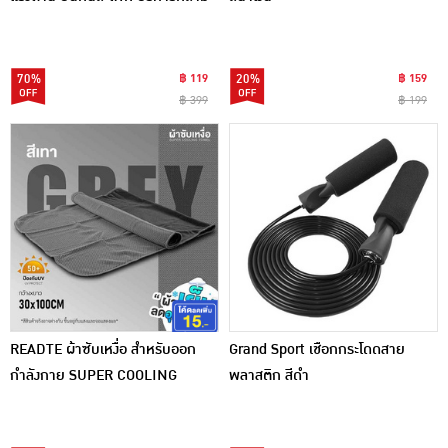
เนื้อ
70%
฿ 119
20%
฿ 159
฿ 399
฿ 199
READTE ผ้าซับเหงื่อ สำหรับออก
Grand Sport เชือกกระโดดสาย
กำลังกาย SUPER COOLING
พลาสติก สีดำ
TOWEL