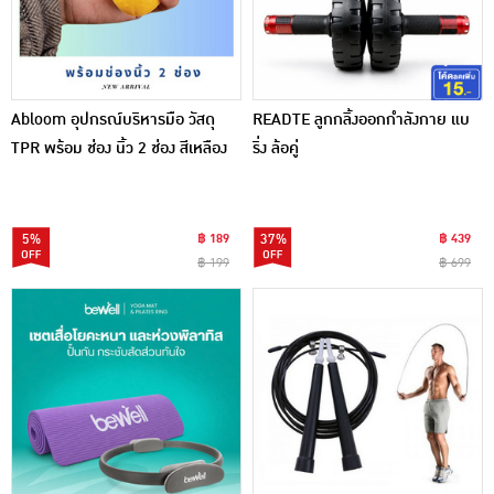
Abloom อุปกรณ์บริหารมือ วัสดุ
READTE ลูกกลิ้งออกกำลังกาย แบ
TPR พร้อม ช่อง นิ้ว 2 ช่อง สีเหลือง
ริ่ง ล้อคู่
5%
฿ 189
37%
฿ 439
฿ 199
฿ 699