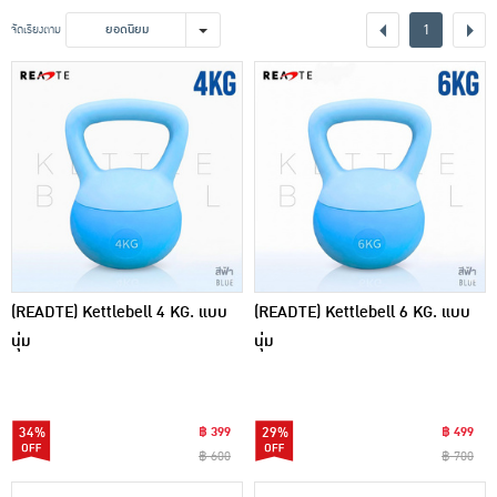
เครื่องปรุงรสและของแห้ง
1
จัดเรียงตาม
ยอดนิยม
ขนมขบเคี้ยว และช็อคโกแลต
อาหารสด ผัก ผลไม้และเบเกอรี่
(READTE) Kettlebell 4 KG. แบบ
(READTE) Kettlebell 6 KG. แบบ
นุ่ม
นุ่ม
34%
฿ 399
29%
฿ 499
฿ 600
฿ 700