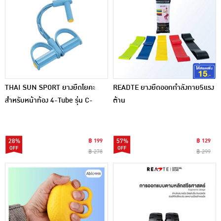
THAI SUN SPORT ยางยืดโยคะ
READTE ยางยืดออกกำลังกาย5แรง
สำหรับหน้าท้อง 4-Tube รุ่น C-
ต้าน
EXER0028
28%
฿ 199
57%
฿ 129
฿ 278
฿ 299