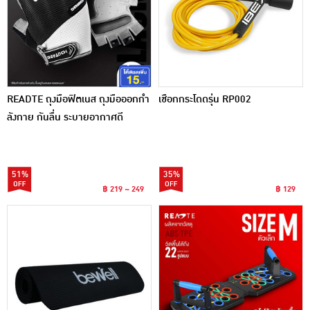
READTE ถุงมือฟิตเนส ถุงมือออกกํา
เชือกกระโดดรุ่น RP002
ลังกาย กันลื่น ระบายอากาศดี
Fitness Gloves
51%
35%
฿ 219 ~ 249
฿ 129