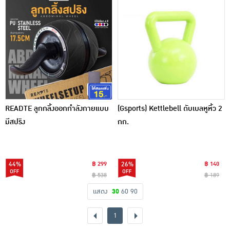
READTE ลูกกลิ้งออกกำลังกายแบบ
(Gsports) Kettlebell ดับเบลหูหิ้ว 2
มีสปริง
กก.
44%
฿ 299
26%
฿ 140
฿ 538
฿ 189
แสดง
30
60
90
1