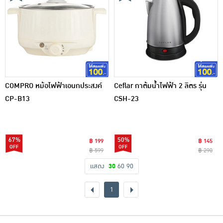
COMPRO หม้อไฟฟ้าเอนกประสงค์
Ceflar กาต้มน้ำไฟฟ้า 2 ลิตร รุ่น
CP-B13
CSH-23
67%
50%
฿ 199
฿ 145
฿ 599
฿ 290
แสดง
30
60
90
1