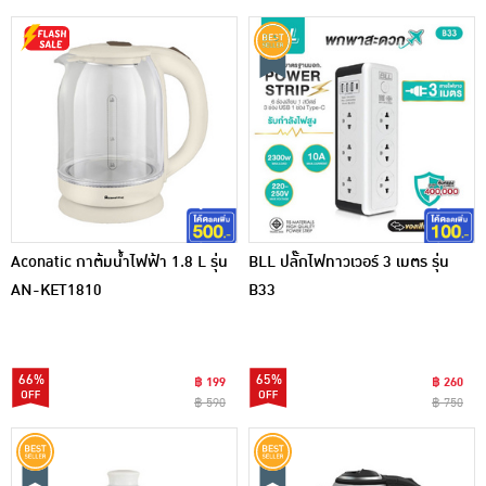
Aconatic กาต้มน้ำไฟฟ้า 1.8 L รุ่น
BLL ปลั๊กไฟทาวเวอร์ 3 เมตร รุ่น
AN-KET1810
B33
66%
65%
฿ 199
฿ 260
฿ 590
฿ 750