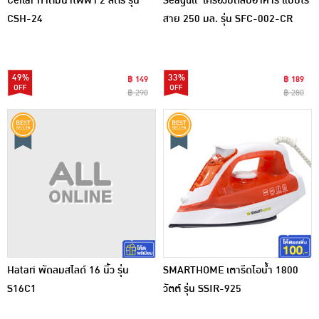
Ceflar กาต้มน้ำไฟฟ้า 2 ลิตร รุ่น
Seagull เครื่องบดสับอาหาร แบบไร้
CSH-24
สาย 250 มล. รุ่น SFC-002-CR
49%
33%
฿ 149
฿ 189
฿ 290
฿ 280
Hatari พัดลมสไลด์ 16 นิ้ว รุ่น
SMARTHOME เตารีดไอน้ำ 1800
S16C1
วัตต์ รุ่น SSIR-925