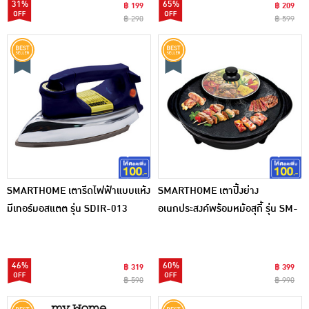
31%
65%
฿ 199
฿ 209
฿ 290
฿ 599
SMARTHOME เตารีดไฟฟ้าแบบแห้ง
SMARTHOME เตาปิ้งย่าง
มีเทอร์มอสแตต รุ่น SDIR-013
อเนกประสงค์พร้อมหม้อสุกี้ รุ่น SM-
EG1302
46%
60%
฿ 319
฿ 399
฿ 590
฿ 990