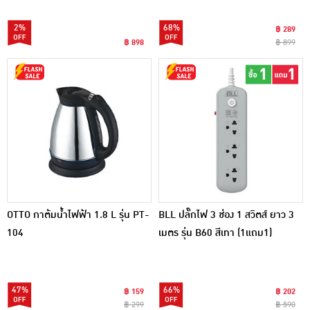
2%
68%
฿ 289
฿ 898
฿ 899
OTTO กาต้มน้ำไฟฟ้า 1.8 L รุ่น PT-
BLL ปลั๊กไฟ 3 ช่อง 1 สวิตส์ ยาว 3
104
เมตร รุ่น B60 สีเทา (1แถม1)
47%
66%
฿ 159
฿ 202
฿ 299
฿ 590