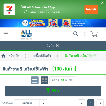
ช้อป All Online ผ่าน 7App
โหลดฟรี
โปรเด็ด สินค้าโดนใจ ห้างใกล้บ้าน
Toggle
navigation
สินค้า
หน้าหลัก
เครื่องใช้ไฟฟ้า
สินค้าขายดี เครื่องใช้ไฟฟ้า
(100 สินค้า)
สินค้าขายดี เครื่องใช้ไฟฟ้า
แสดง
30
60
90
ย้อนกลับ
ย้อนกลับ
ย้อนกลับ
ย้อนกลับ
ย้อนกลับ
ย้อนกลับ
ย้อนกลับ
ย้อนกลับ
ย้อนกลับ
ย้อนกลับ
ย้อนกลับ
Filter
เครื่องดื่มและผงชงดื่ม
มือถือ
พระเครื่อง test pop
1
จัดเรียงตาม
ยอดนิยม