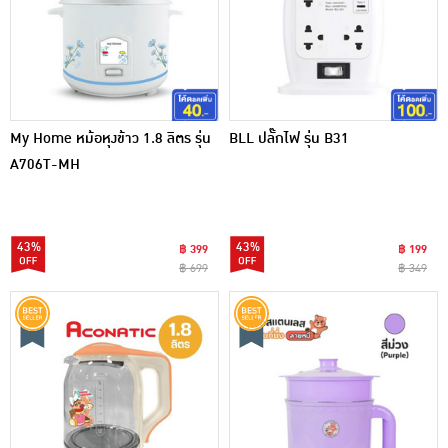
My Home หม้อหุงข้าว 1.8 ลิตร รุ่น
BLL ปลั๊กไฟ รุ่น B31
A706T-MH
43%
43%
฿ 399
฿ 199
฿ 699
฿ 349