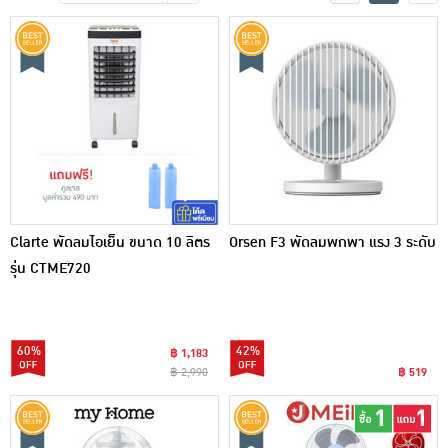
เครื่องปรุงรสและของแห้ง
ขนมขบเคี้ยว และช็อคโกแลต
อาหารสด ผัก ผลไม้และเบเกอรี่
Clarte พัดลมไอเย็น ขนาด 10 ลิตร
Orsen F3 พัดลมพกพา แรง 3 ระดับ
รุ่น CTME720
60%
42%
฿ 1,183
฿ 2,990
฿ 519