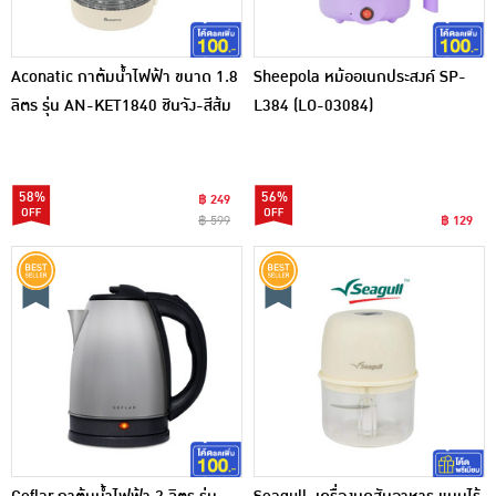
Aconatic กาต้มน้ำไฟฟ้า ขนาด 1.8
Sheepola หม้ออเนกประสงค์ SP-
ลิตร รุ่น AN-KET1840 ชินจัง-สีส้ม
L384 (LO-03084)
58%
56%
฿ 249
฿ 599
฿ 129