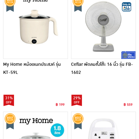
My Home หม้ออเนกประสงค์ รุ่น
Ceflar พัดลมตั้งโต๊ะ 16 นิ้ว รุ่น FB-
KT-59L
1602
31%
29%
฿ 199
฿ 559