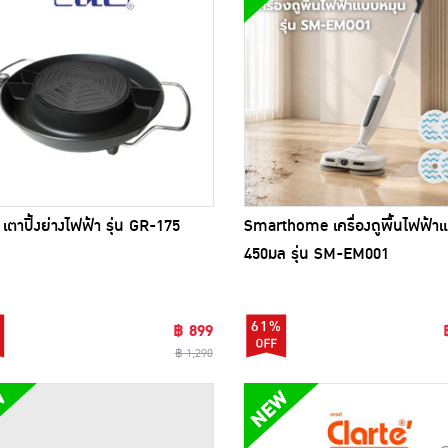
เตาปิ้งย่างไฟฟ้า รุ่น GR-175
Smarthome เครื่องถูพื้นไฟฟ้า
450มล รุ่น SM-EM001
61%
฿ 899
฿ 1,290