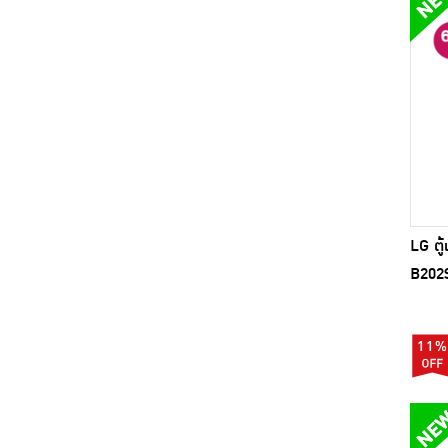
LG ตู้
B202
11%