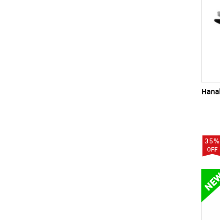
Hanab
35%