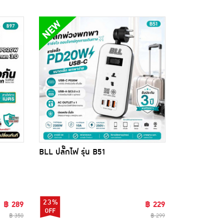
BLL ปลั๊กไฟ รุ่น B51
23%
฿ 289
฿ 229
฿ 350
฿ 299