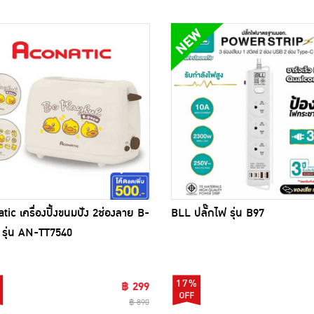
tic เครื่องปิ้งขนมปัง 2ช่องลาย B-
BLL ปลั๊กไฟ รุ่น B97
รุ่น AN-TT7540
17%
฿ 299
฿ 890