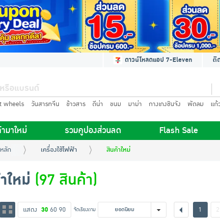
ดาวน์โหลดแอป 7-Eleven
ติ
t wheels
วันสารทจีน
ข้าวสาร
ดีน่า
ขนม
มาม่า
กางเกงชินจัง
พัดลม
แก้
้ามาใหม่
รวมคูปองส่วนลด
Flash Sale
หลัก
เครื่องใช้ไฟฟ้า
สินค้าใหม่
้าใหม่
(97 สินค้า)
แสดง
30
60
90
1
2
จัดเรียงตาม
ยอดนิยม