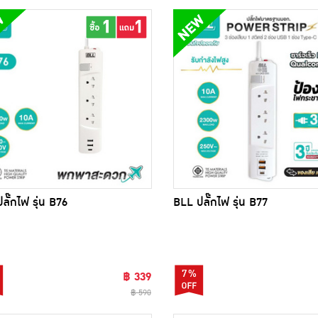
ลั๊กไฟ รุ่น B76
BLL ปลั๊กไฟ รุ่น B77
7%
฿ 339
฿ 590