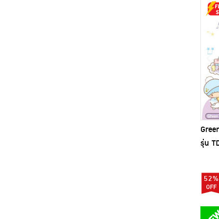
ULKA (7)
Venz (5)
Zojirushi (17)
Green
รุ่น 
52%