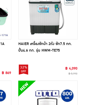
71A
HAIER เครื่องซักผ้า 2ถัง ซัก7.5 กก.
ปั่น4.6 กก. รุ่น HWM-TE75
32%
฿ 4,090
฿ 869
฿ 5,990