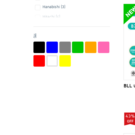
Hanabishi (3)
Hitachi (4)
LG (5)
สี
Midea (6)
My Home (1)
OTTO (6)
Philips (1)
Samono (6)
BLL ป
Samsung (2)
Sharp (5)
SMARTHOME (2)
43%
Sonar (2)
Tefal (1)