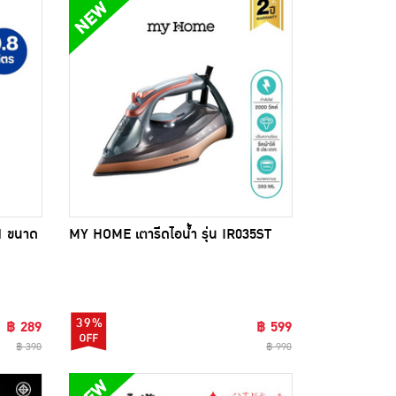
01 ขนาด
MY HOME เตารีดไอน้ำ รุ่น IR035ST
39%
฿ 289
฿ 599
฿ 390
฿ 990