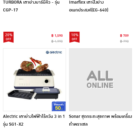
TURBORA เตาย่างบาร์บีคิว - รุ่น
Imarflex เตาปิ้งย่าง
CGP-17
อเนกประสงค์(EG-640)
20%
10%
฿ 1,590
฿ 709
฿ 1,990
฿ 790
Alectric เตาย่างไฟฟ้าไร้ควัน 3 in 1
Sonar ชุดกระทะสุขภาพ พร้อมเครื่อง
รุ่น SG1-X2
ทำพราเซล