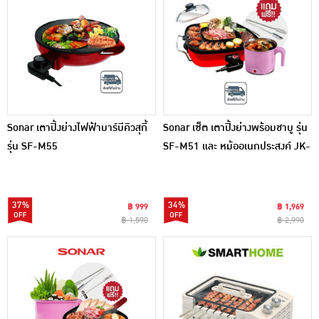
Sonar เตาปิ้งย่างไฟฟ้าบาร์บีคิวสุกี้
Sonar เซ็ต เตาปิ้งย่างพร้อมชาบู รุ่น
รุ่น SF-M55
SF-M51 และ หม้ออเนกประสงค์ JK-
230 แถมฟรี ที่คืบ
37%
34%
฿ 999
฿ 1,969
฿ 1,590
฿ 2,990