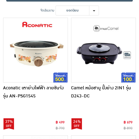
เครื่องปรุงรสและของแห้ง
จัดเรียงตาม
ยอดนิยม
ขนมขบเคี้ยว และช็อคโกแลต
อาหารสด ผัก ผลไม้และเบเกอรี่
Aconatic เตาย่างไฟฟ้า ลายชินจัง
Camel หม้อชาบู ปิ้งย่าง 2IN1 รุ่น
รุ่น AN-PSG1545
D243-DC
37%
24%
฿ 499
฿ 679
฿ 790
฿ 890