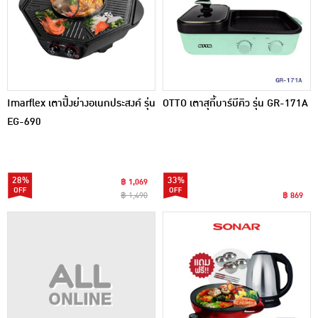
Imarflex เตาปิ้งย่างอเนกประสงค์ รุ่น
OTTO เตาสุกี้บาร์บีคิว รุ่น GR-171A
EG-690
28%
33%
฿ 1,069
฿ 1,490
฿ 869