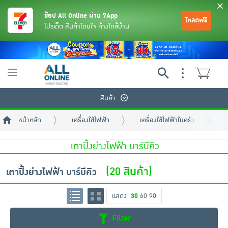
ช้อป All Online ผ่าน 7App
โหลดฟรี
โปรเด็ด สินค้าโดนใจ ห้างใกล้บ้าน
Toggle
navigation
สินค้า
หน้าหลัก
เครื่องใช้ไฟฟ้า
เครื่องใช้ไฟฟ้าในครัว
เ
เตาปิ้งย่างไฟฟ้า บาร์บีคิว
(20 สินค้า)
เตาปิ้งย่างไฟฟ้า บาร์บีคิว
ย้อนกลับ
ย้อนกลับ
ย้อนกลับ
ย้อนกลับ
ย้อนกลับ
ย้อนกลับ
ย้อนกลับ
ย้อนกลับ
ย้อนกลับ
ย้อนกลับ
ย้อนกลับ
แสดง
30
60
90
เครื่องดื่มและผงชงดื่ม
มือถือ
พระเครื่อง test pop
Filter