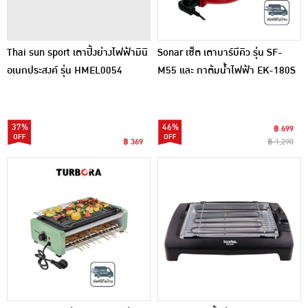
Thai sun sport เตาปิ้งย่างไฟฟ้ามินิ
Sonar เซ็ต เตาบาร์บีคิว รุ่น SF-
อเนกประสงค์ รุ่น HMEL0054
M55 และ กาต้มน้ำไฟฟ้า EK-180S
ฟรี ชุดชามตะเกียบสแตนเลส
37%
46%
฿ 699
฿ 369
฿ 1,290