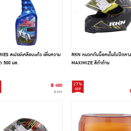
RKN หมวกกันน็อคเต็มใบปิดคาง 
IES สเปรย์เคลือบแก้ว เพิ่มความ
MAXIMIZE สีดำด้าน
รถ 500 มล.
27%
฿ 480
฿ 550