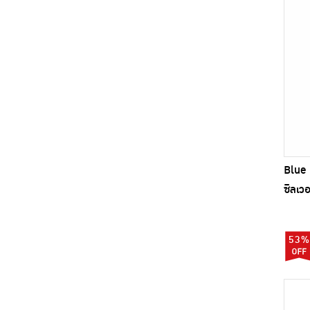
Waxy (6)
X-SERIES (1)
คาร์โกล้ (4)
ดีวัน สเปค (2)
สปาคลีน (4)
ไตรตั้น (1)
Blue 
ซิลเวอ
53%