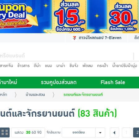
ดาวน์โหลดแอป 7-Eleven
ติ
นสารทจีน
ข้าวสาร
ดีน่า
ขนม
มาม่า
ชินจัง
พัดลม
กระเป๋า
น้ำยาปรับผ้านุ่ม
้ามาใหม่
รวมคูปองส่วนลด
Flash Sale
หลัก
บ้านและสวน
รถยนต์และจักรยานยนต์
นต์และจักรยานยนต์
(83 สินค้า)
แสดง
30
60
90
1
2
จัดเรียงตาม
ยอดนิยม