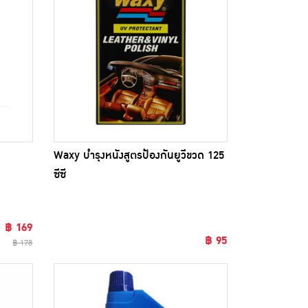
Waxy บำรุงหนังสูตรป้องกันยูวีขวด 125
ซีซี
฿ 169
฿ 95
฿ 178