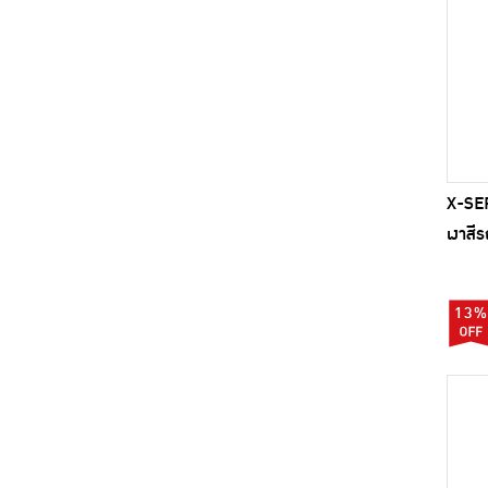
X-SER
เงาสี
13%