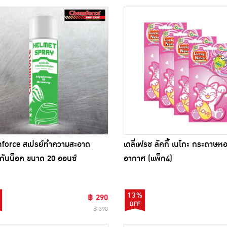
force สเปรย์ทำความสะอาด
เดลี่เฟรช ลัคกี้ เนโกะ กระดาษห
ันน็อค ขนาด 20 ออนซ์
อากาศ (แพ็ก4)
13%
฿ 290
฿ 390