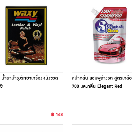
น้ำยาบำรุงรักษาเครื่องหนังขวด
สปาคลีน แชมพูล้างรถ สูตรเคลือ
ซี
700 มล.กลิ่น Elegant Red
฿ 148