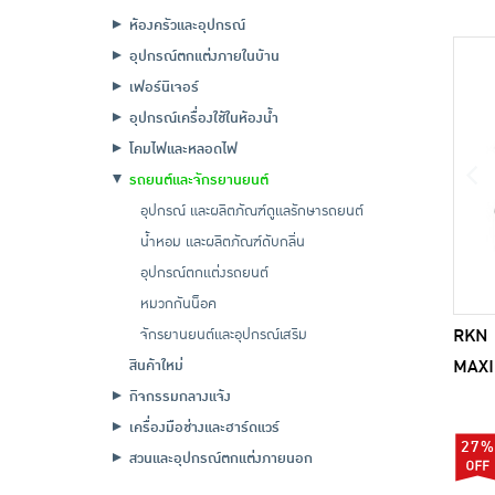
ห้องครัวและอุปกรณ์
อุปกรณ์ตกแต่งภายในบ้าน
เฟอร์นิเจอร์
อุปกรณ์เครื่องใช้ในห้องน้ำ
โคมไฟและหลอดไฟ
รถยนต์และจักรยานยนต์
อุปกรณ์ และผลิตภัณฑ์ดูแลรักษารถยนต์
น้ำหอม และผลิตภัณฑ์ดับกลิ่น
อุปกรณ์ตกแต่งรถยนต์
หมวกกันน็อค
RKN ห
จักรยานยนต์และอุปกรณ์เสริม
MAXIM
สินค้าใหม่
กิจกรรมกลางแจ้ง
เครื่องมือช่างและฮาร์ดแวร์
27%
สวนและอุปกรณ์ตกแต่งภายนอก