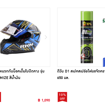
มวกกันน็อคเต็มใบปิดคาง รุ่น
ดีวัน D1 สเปคสเปร์ยโฟมขจัดค
IZE สีน้ำเงิน
650 มล.
10%
฿ 1,090