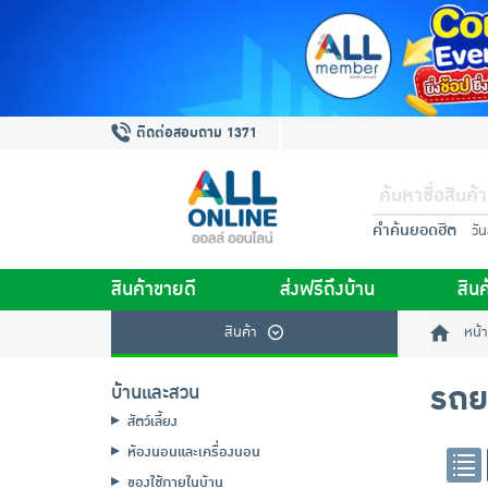
ติดต่อสอบถาม 1371
คำค้นยอดฮิต
วั
สินค้าขายดี
ส่งฟรีถึงบ้าน
สินค
สินค้า
หน้า
รถย
บ้านและสวน
สัตว์เลี้ยง
ห้องนอนและเครื่องนอน
ของใช้ภายในบ้าน