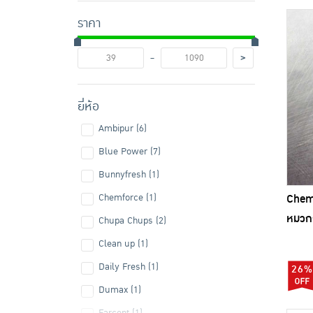
ราคา
-
>
ยี่ห้อ
Ambipur (6)
Blue Power (7)
Bunnyfresh (1)
Chem
Chemforce (1)
หมวกก
Chupa Chups (2)
Clean up (1)
Daily Fresh (1)
26%
Dumax (1)
Farcent (1)