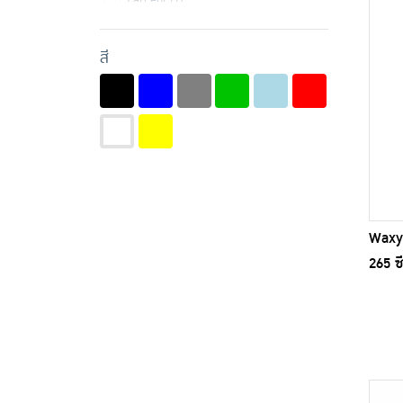
Glade (3)
สี
GQ (2)
Green Haus (1)
Homthai (1)
King's Stella (3)
LEOMAX (11)
Leomax (1)
Waxy 
Niknax (1)
265 ซี
RKN (8)
SPACECROWN (2)
TIN TIN (3)
TS Modern Living (1)
Wax One (6)