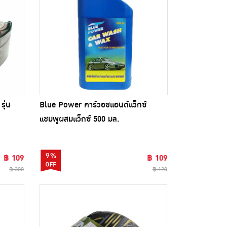
ุ่น
Blue Power คาร์วอชแอนด์แว็กซ์
แชมพูผสมแว็กซ์ 500 มล.
9%
฿ 109
฿ 109
฿ 300
฿ 120