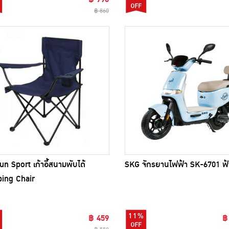
฿ 860
un Sport เก้าอี้สนามพับได้
SKG จักรยานไฟฟ้า SK-6701 ฟ้
ing Chair
11%
฿ 459
฿