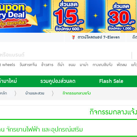
ดาวน์โหลดแอป 7-Eleven
ติ
t wheels
วันสารทจีน
ข้าวสาร
ดีน่า
ขนม
มาม่า
กางเกงชินจัง
พัดลม
แก้
้ามาใหม่
รวมคูปองส่วนลด
Flash Sale
หลัก
บ้านและสวน
กิจกรรมกลางแจ้ง
กิจกรรมกลางแจ้
าน จักรยานไฟฟ้า และอุปกรณ์เสริม