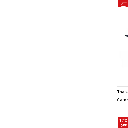
Thais
Camp
17%