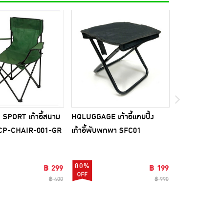
SPORT เก้าอี้สนาม
HQLUGGAGE เก้าอี้แคมปิ้ง
TS เสื่อปิกนิ
่น CP-CHAIR-001-GR
เก้าอี้พับพกพา SFC01
เขียว
80%
16%
฿ 299
฿ 199
฿ 400
฿ 990