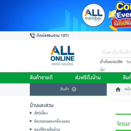
ติดต่อสอบถาม 1371
คำค้นยอดฮิต
ho
นุ่ม
สินค้าขายดี
ส่งฟรีถึงบ้าน
สินค
สินค้า
หน้า
บ้านและสวน
สัตว์เลี้ยง
ห้องนอนและเครื่องนอน
จักรย
ของใช้ภายในบ้าน