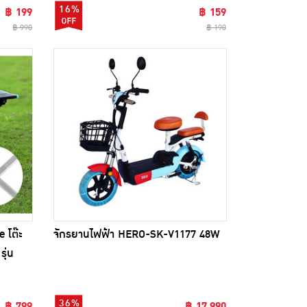
16%
฿ 199
฿ 159
฿ 990
฿ 190
 โต๊ะ
จักรยานไฟฟ้า HERO-SK-V1177 48W
รุ่น
36%
฿ 799
฿ 17,990