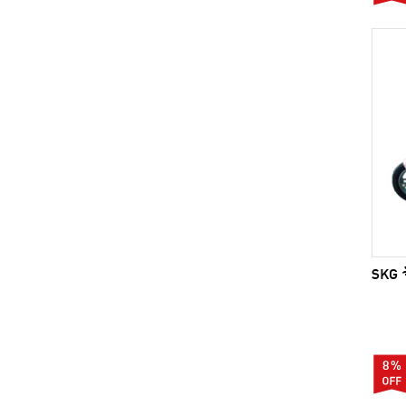
SKG จ
8%