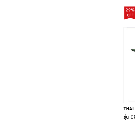
29%
THAI 
รุ่น 