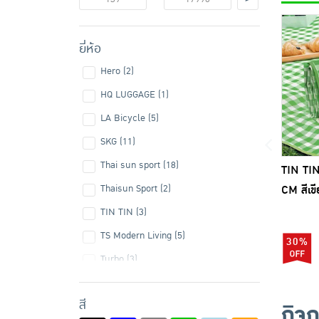
ยี่ห้อ
Hero (2)
HQ LUGGAGE (1)
LA Bicycle (5)
SKG (11)
Thai sun sport (18)
TIN TIN
Thaisun Sport (2)
CM สีเข
TIN TIN (3)
TS Modern Living (5)
30%
Turbo (3)
สี
กิจ