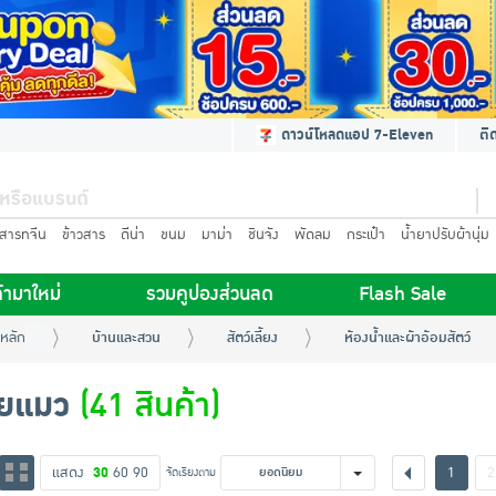
ดาวน์โหลดแอป 7-Eleven
ติ
นสารทจีน
ข้าวสาร
ดีน่า
ขนม
มาม่า
ชินจัง
พัดลม
กระเป๋า
น้ำยาปรับผ้านุ่ม
้ามาใหม่
รวมคูปองส่วนลด
Flash Sale
หลัก
บ้านและสวน
สัตว์เลี้ยง
ห้องน้ำและผ้าอ้อมสัตว์
ยแมว
(41 สินค้า)
แสดง
30
60
90
1
2
จัดเรียงตาม
ยอดนิยม