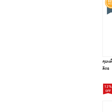
คุมะเ
ลิตร
12%