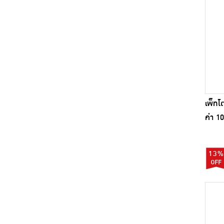
เพ็ทโ
ค่า 10
13%