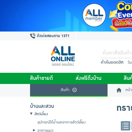
ติดต่อสอบถาม 1371
คำค้นยอดฮิต
วั
สินค้าขายดี
ส่งฟรีถึงบ้าน
สินค
สินค้า
หน้า
ทรา
บ้านและสวน
สัตว์เลี้ยง
อุปกรณ์ให้น้ำและอาหารสัตว์เลี้ยง
อาหารแมว