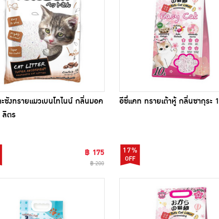
ตะซังทรายแมวเบนโทไนน์ กลิ่นมอค
อีซี่แคท ทรายเต้าหู้ กลิ่นซากุระ 
 ลิตร
17%
฿ 175
฿ 200