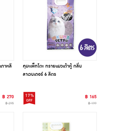
เกาหลี
คุมะเพ็ทโตะ ทรายแมวเต้าหู้ กลิ่น
ลาเวนเดอร์ 6 ลิตร
17%
฿ 270
฿ 165
฿ 295
฿ 199